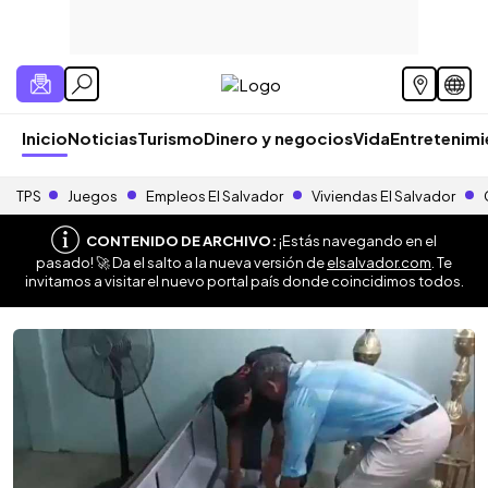
Inicio
Noticias
Turismo
Dinero y negocios
Vida
Entretenim
TPS
Juegos
Empleos El Salvador
Viviendas El Salvador
CONTENIDO DE ARCHIVO:
¡Estás navegando en el
pasado! 🚀 Da el salto a la nueva versión de
elsalvador.com
. Te
invitamos a visitar el nuevo portal país donde coincidimos todos.