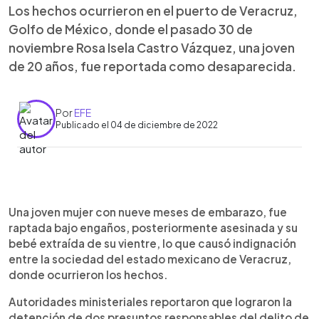
Los hechos ocurrieron en el puerto de Veracruz,
Golfo de México, donde el pasado 30 de
noviembre Rosa Isela Castro Vázquez, una joven
de 20 años, fue reportada como desaparecida.
Por
EFE
Publicado el 04 de diciembre de 2022
0:00
►
Escuchar artículo
Una joven mujer con nueve meses de embarazo, fue
raptada bajo engaños, posteriormente asesinada y su
bebé extraída de su vientre, lo que causó indignación
entre la sociedad del estado mexicano de Veracruz,
donde ocurrieron los hechos.
Autoridades ministeriales reportaron que lograron la
detención de dos presuntos responsables del delito de