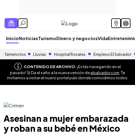
Inicio
Noticias
Turismo
Dinero y negocios
Vida
Entretenim
Terremotos
Lluvias
Hospital Rosales
Empleos El Salvador
CONTENIDO DE ARCHIVO:
¡Estás navegando en el
pasado! 🚀 Da el salto a la nueva versión de
elsalvador.com
. Te
invitamos a visitar el nuevo portal país donde coincidimos todos.
Asesinan a mujer embarazada
y roban a su bebé en México