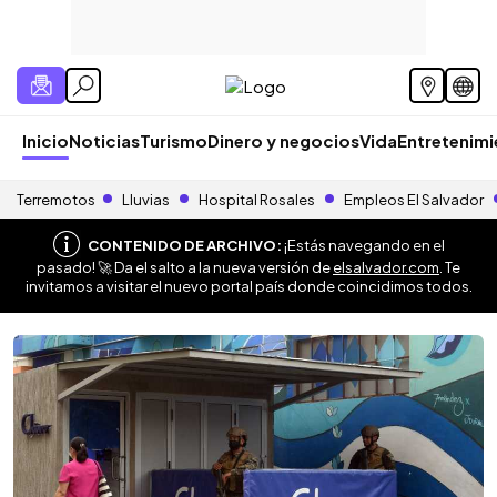
Inicio
Noticias
Turismo
Dinero y negocios
Vida
Entretenim
Terremotos
Lluvias
Hospital Rosales
Empleos El Salvador
CONTENIDO DE ARCHIVO:
¡Estás navegando en el
pasado! 🚀 Da el salto a la nueva versión de
elsalvador.com
. Te
invitamos a visitar el nuevo portal país donde coincidimos todos.