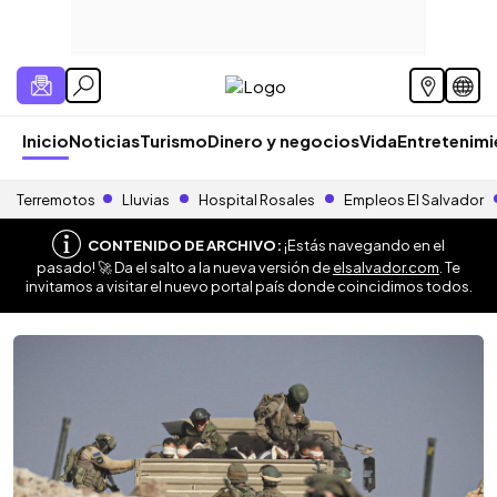
Inicio
Noticias
Turismo
Dinero y negocios
Vida
Entretenim
Terremotos
Lluvias
Hospital Rosales
Empleos El Salvador
CONTENIDO DE ARCHIVO:
¡Estás navegando en el
pasado! 🚀 Da el salto a la nueva versión de
elsalvador.com
. Te
invitamos a visitar el nuevo portal país donde coincidimos todos.