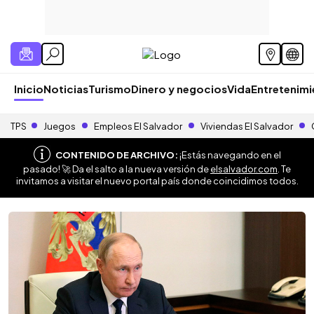
Inicio
Noticias
Turismo
Dinero y negocios
Vida
Entretenim
TPS
Juegos
Empleos El Salvador
Viviendas El Salvador
CONTENIDO DE ARCHIVO:
¡Estás navegando en el
pasado! 🚀 Da el salto a la nueva versión de
elsalvador.com
. Te
invitamos a visitar el nuevo portal país donde coincidimos todos.