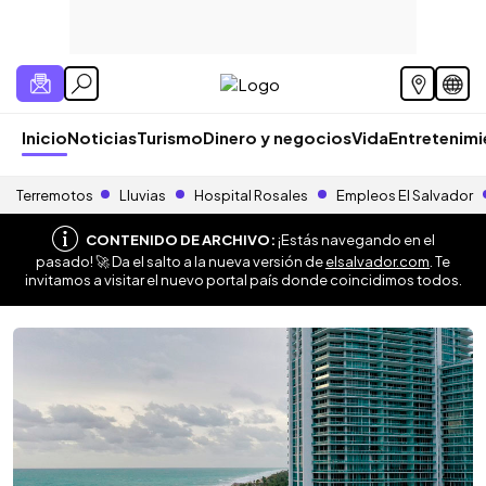
Inicio
Noticias
Turismo
Dinero y negocios
Vida
Entretenim
Terremotos
Lluvias
Hospital Rosales
Empleos El Salvador
CONTENIDO DE ARCHIVO:
¡Estás navegando en el
pasado! 🚀 Da el salto a la nueva versión de
elsalvador.com
. Te
invitamos a visitar el nuevo portal país donde coincidimos todos.