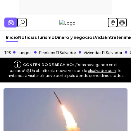
Inicio
Noticias
Turismo
Dinero y negocios
Vida
Entretenim
TPS
Juegos
Empleos El Salvador
Viviendas El Salvador
CONTENIDO DE ARCHIVO:
¡Estás navegando en el
pasado! 🚀 Da el salto a la nueva versión de
elsalvador.com
. Te
invitamos a visitar el nuevo portal país donde coincidimos todos.