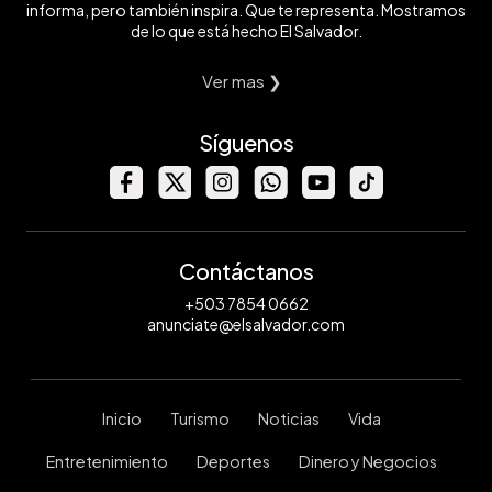
informa, pero también inspira. Que te representa. Mostramos
de lo que está hecho El Salvador.
Ver mas ❯
Síguenos
Contáctanos
+503 7854 0662
anunciate@elsalvador.com
Inicio
Turismo
Noticias
Vida
Entretenimiento
Deportes
Dinero y Negocios