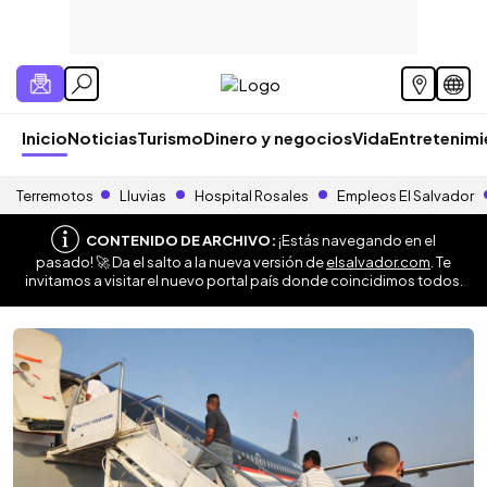
Inicio
Noticias
Turismo
Dinero y negocios
Vida
Entretenim
Terremotos
Lluvias
Hospital Rosales
Empleos El Salvador
CONTENIDO DE ARCHIVO:
¡Estás navegando en el
pasado! 🚀 Da el salto a la nueva versión de
elsalvador.com
. Te
invitamos a visitar el nuevo portal país donde coincidimos todos.