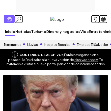
Inicio
Noticias
Turismo
Dinero y negocios
Vida
Entretenim
Terremotos
Lluvias
Hospital Rosales
Empleos El Salvador
CONTENIDO DE ARCHIVO:
¡Estás navegando en el
pasado! 🚀 Da el salto a la nueva versión de
elsalvador.com
. Te
invitamos a visitar el nuevo portal país donde coincidimos todos.