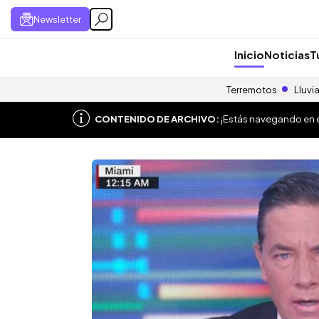
Newsletter
Inicio
Noticias
T
Terremotos
Lluvi
CONTENIDO DE ARCHIVO:
¡Estás navegando en el