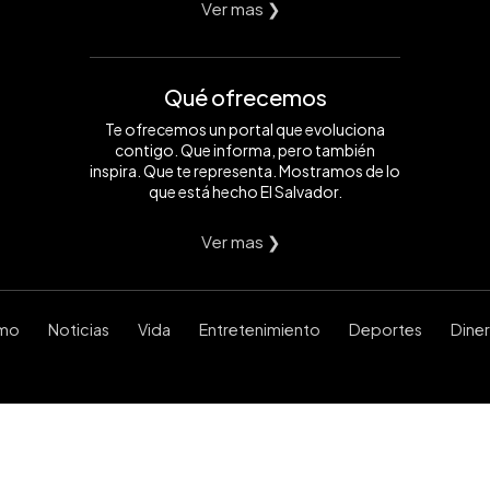
Ver mas ❯
Qué ofrecemos
Te ofrecemos un portal que evoluciona
contigo. Que informa, pero también
inspira. Que te representa. Mostramos de lo
que está hecho El Salvador.
Ver mas ❯
smo
Noticias
Vida
Entretenimiento
Deportes
Dine