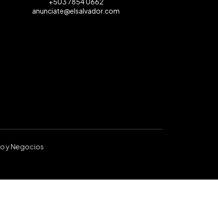
+503 7854 0662
anunciate@elsalvador.com
ro y Negocios