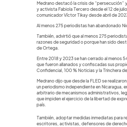
Medrano destacó la crisis de “persecución” y
y activista Fabiola Tercero desde el 12 de jul
comunicador Víctor Tikay desde abril de 202
Al menos 275 periodistas han abandonado Ni
También, advirtió que al menos 275 periodista
razones de seguridad o porque han sido dest
de Ortega.
Entre 2018 y 2023 se han cerrado al menos 5
que fueron allanados y confiscadas sus propie
Confidencial, 100 % Noticias y la Trinchera de
Medrano dijo que desde la FLED se realizaron
un periodismo independiente en Nicaragua, ent
arbitrario de mecanismos administrativos, legis
que impiden el ejercicio de la libertad de ex
país.
También, adoptar medidas inmediatas para rest
escritores, activistas, defensores de derech