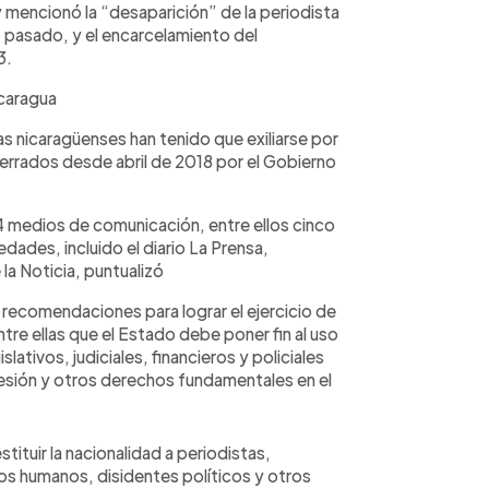
 mencionó la “desaparición” de la periodista
io pasado, y el encarcelamiento del
3.
caragua
s nicaragüenses han tenido que exiliarse por
errados desde abril de 2018 por el Gobierno
4 medios de comunicación, entre ellos cinco
dades, incluido el diario La Prensa,
 la Noticia, puntualizó
 recomendaciones para lograr el ejercicio de
re ellas que el Estado debe poner fin al uso
lativos, judiciales, financieros y policiales
presión y otros derechos fundamentales en el
ituir la nacionalidad a periodistas,
os humanos, disidentes políticos y otros