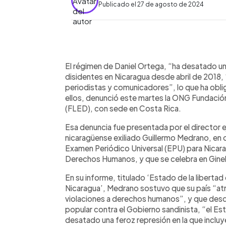
Publicado el 27 de agosto de 2024
0:00
Facebook
Twitter
►
Escuchar artículo
El régimen de Daniel Ortega, “ha desatado un
disidentes en Nicaragua desde abril de 2018, 
periodistas y comunicadores”, lo que ha oblig
ellos, denunció este martes la ONG Fundació
(FLED), con sede en Costa Rica.
Esa denuncia fue presentada por el director 
nicaragüense exiliado Guillermo Medrano, en 
Examen Periódico Universal (EPU) para Nicar
Derechos Humanos, y que se celebra en Gine
En su informe, titulado ‘Estado de la liberta
Nicaragua’, Medrano sostuvo que su país “atr
violaciones a derechos humanos”, y que desde
popular contra el Gobierno sandinista, “el Est
desatado una feroz represión en la que inclu