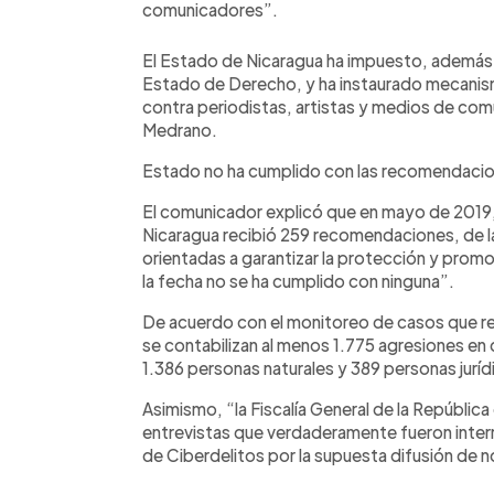
comunicadores”.
El Estado de Nicaragua ha impuesto, además, 
Estado de Derecho, y ha instaurado mecanismo
contra periodistas, artistas y medios de comun
Medrano.
Estado no ha cumplido con las recomendaci
El comunicador explicó que en mayo de 2019, 
Nicaragua recibió 259 recomendaciones, de la
orientadas a garantizar la protección y promo
la fecha no se ha cumplido con ninguna”.
De acuerdo con el monitoreo de casos que reg
se contabilizan al menos 1.775 agresiones en
1.386 personas naturales y 389 personas juríd
Asimismo, “la Fiscalía General de la República
entrevistas que verdaderamente fueron interr
de Ciberdelitos por la supuesta difusión de no