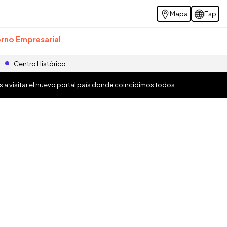
Mapa
Esp
rno Empresarial
r
Centro Histórico
os a visitar el nuevo portal país donde coincidimos todos.