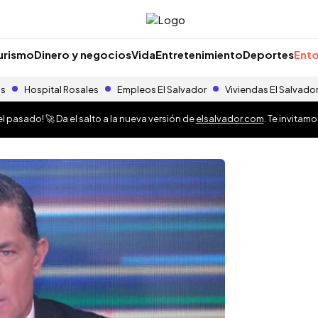
urismo
Dinero y negocios
Vida
Entretenimiento
Deportes
Ento
as
Hospital Rosales
Empleos El Salvador
Viviendas El Salvado
 pasado! 🚀 Da el salto a la nueva versión de
elsalvador.com
. Te invitam