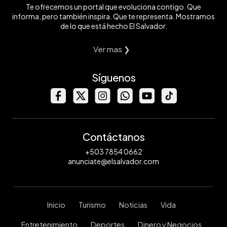
Te ofrecemos un portal que evoluciona contigo. Que
informa, pero también inspira. Que te representa. Mostramos
de lo que está hecho El Salvador.
Ver mas ❯
Síguenos
Contáctanos
+503 7854 0662
anunciate@elsalvador.com
Inicio
Turismo
Noticias
Vida
Entretenimiento
Deportes
Dinero y Negocios