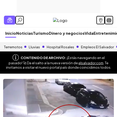
Inicio
Noticias
Turismo
Dinero y negocios
Vida
Entretenim
Terremotos
Lluvias
Hospital Rosales
Empleos El Salvador
CONTENIDO DE ARCHIVO:
¡Estás navegando en el
pasado! 🚀 Da el salto a la nueva versión de
elsalvador.com
. Te
invitamos a visitar el nuevo portal país donde coincidimos todos.