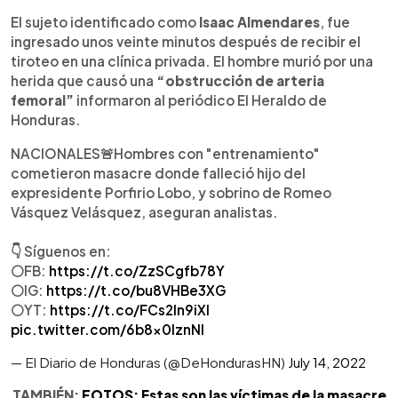
El sujeto identificado como
Isaac Almendares
, fue
ingresado unos veinte minutos después de recibir el
tiroteo en una clínica privada. El hombre murió por una
herida que causó una
“obstrucción de arteria
femoral”
informaron al periódico El Heraldo de
Honduras.
NACIONALES🚨Hombres con "entrenamiento"
cometieron masacre donde falleció hijo del
expresidente Porfirio Lobo, y sobrino de Romeo
Vásquez Velásquez, aseguran analistas.
👇 Síguenos en:
⚪FB:
https://t.co/ZzSCgfb78Y
⚪IG:
https://t.co/bu8VHBe3XG
⚪YT:
https://t.co/FCs2ln9iXl
pic.twitter.com/6b8x0IznNI
— El Diario de Honduras (@DeHondurasHN)
July 14, 2022
TAMBIÉN:
FOTOS: Estas son las víctimas de la masacre