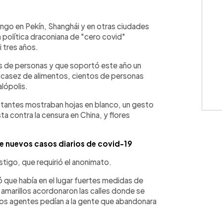
WhatsApp
Copiar link
ngo en Pekín, Shanghái y en otras ciudades
a política draconiana de "cero covid"
 tres años.
es de personas y que soportó este año un
casez de alimentos, cientos de personas
alópolis.
estantes mostraban hojas en blanco, un gesto
a contra la censura en China, y flores
 de nuevos casos diarios de covid-19
estigo, que requirió el anonimato.
ó que había en el lugar fuertes medidas de
amarillos acordonaron las calles donde se
tros agentes pedían a la gente que abandonara