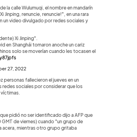
de la calle Wulumuqi, el nombre en mandarín
 Jinping, renuncie, renuncie!", en una rara
n un video divulgado por redes sociales y
dente) Xi Jinping".
ovid en Shanghái tomaron anoche un cariz
hinos solo se moverían cuando les tocasen el
y87jpfs
er 27, 2022
ez personas fallecieron el jueves en un
as redes sociales por considerar que los
 víctimas.
que pidió no ser identificado dijo a AFP que
0 GMT de viernes) cuando "un grupo de
a acera, mientras otro grupo gritaba