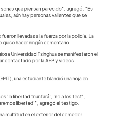
sonas que piensan parecido", agregó. "Es
uales, aún hay personas valientes que se
fueron llevadas a la fuerza por la policía. La
no quiso hacer ningún comentario.
giosa Universidad Tsinghua se manifestaron el
ar contactado por la AFP y videos
GMT), una estudiante blandió una hoja en
 'la libertad triunfará', 'no a los test',
remos libertad'", agregó el testigo.
na multitud en el exterior del comedor
"