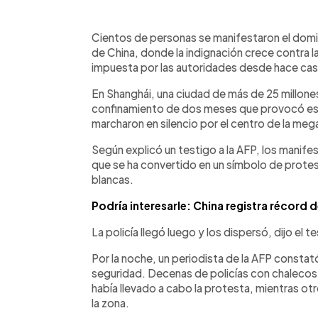
0:00
Facebook
Twitter
►
Escuchar artículo
Cientos de personas se manifestaron el domi
de China, donde la indignación crece contra l
impuesta por las autoridades desde hace casi
En Shanghái, una ciudad de más de 25 millon
confinamiento de dos meses que provocó es
marcharon en silencio por el centro de la meg
Según explicó un testigo a la AFP, los manif
que se ha convertido en un símbolo de protest
blancas.
Podría interesarle: China registra récord
La policía llegó luego y los dispersó, dijo el t
Por la noche, un periodista de la AFP constat
seguridad. Decenas de policías con chalecos 
había llevado a cabo la protesta, mientras o
la zona.