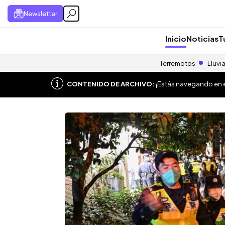
Newsletter
Inicio
Noticias
T
Terremotos
Lluvi
CONTENIDO DE ARCHIVO:
¡Estás navegando en el