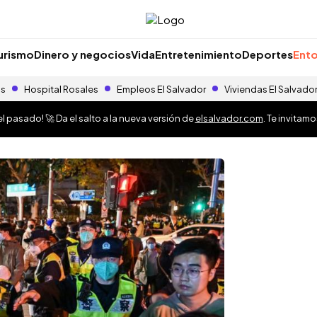
urismo
Dinero y negocios
Vida
Entretenimiento
Deportes
Ento
as
Hospital Rosales
Empleos El Salvador
Viviendas El Salvado
 pasado! 🚀 Da el salto a la nueva versión de
elsalvador.com
. Te invitam