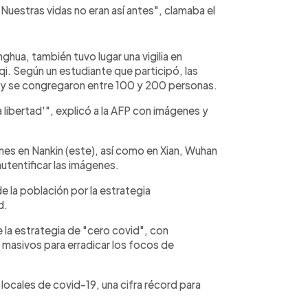
Nuestras vidas no eran así antes", clamaba el
nghua, también tuvo lugar una vigilia en
i. Según un estudiante que participó, las
 y se congregaron entre 100 y 200 personas.
 la libertad'", explicó a la AFP con imágenes y
es en Nankin (este), así como en Xian, Wuhan
utentificar las imágenes.
 la población por la estrategia
d.
 la estrategia de "cero covid", con
masivos para erradicar los focos de
locales de covid-19, una cifra récord para