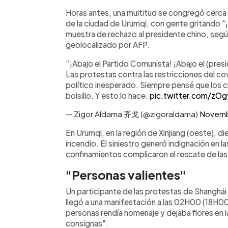
Horas antes, una multitud se congregó cerca 
de la ciudad de Urumqi, con gente gritando "¡Xi
muestra de rechazo al presidente chino, segú
geolocalizado por AFP.
“¡Abajo el Partido Comunista! ¡Abajo el (presi
Las protestas contra las restricciones del c
político inesperado. Siempre pensé que los c
bolsillo. Y esto lo hace.
pic.twitter.com/zOg
— Zigor Aldama 齐戈 (@zigoraldama)
Novemb
En Urumqi, en la región de Xinjiang (oeste), di
incendio. El siniestro generó indignación en l
confinamientos complicaron el rescate de las
"Personas valientes"
Un participante de las protestas de Shanghái 
llegó a una manifestación a las 02H00 (18H0
personas rendía homenaje y dejaba flores en l
consignas".