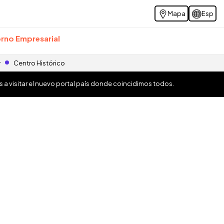
Mapa
Esp
rno Empresarial
r
Centro Histórico
os a visitar el nuevo portal país donde coincidimos todos.