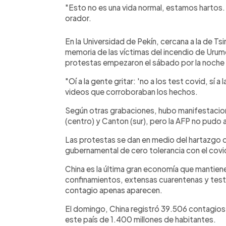
"Esto no es una vida normal, estamos hartos. 
orador.
En la Universidad de Pekín, cercana a la de Tsi
memoria de las víctimas del incendio de Urumq
protestas empezaron el sábado por la noche
"Oí a la gente gritar: 'no a los test covid, sí a
videos que corroboraban los hechos.
Según otras grabaciones, hubo manifestacion
(centro) y Canton (sur), pero la AFP no pudo a
Las protestas se dan en medio del hartazgo de
gubernamental de cero tolerancia con el covi
China es la última gran economía que mantiene
confinamientos, extensas cuarentenas y test 
contagio apenas aparecen.
El domingo, China registró 39.506 contagios 
este país de 1.400 millones de habitantes.