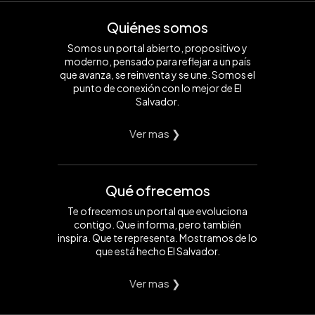
Quiénes somos
Somos un portal abierto, propositivo y
moderno, pensado para reflejar a un país
que avanza, se reinventa y se une. Somos el
punto de conexión con lo mejor de El
Salvador.
Ver mas ❯
Qué ofrecemos
Te ofrecemos un portal que evoluciona
contigo. Que informa, pero también
inspira. Que te representa. Mostramos de lo
que está hecho El Salvador.
Ver mas ❯