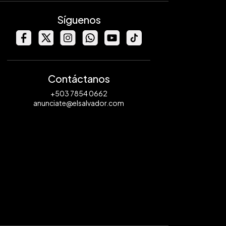
Síguenos
Contáctanos
+503 7854 0662
anunciate@elsalvador.com