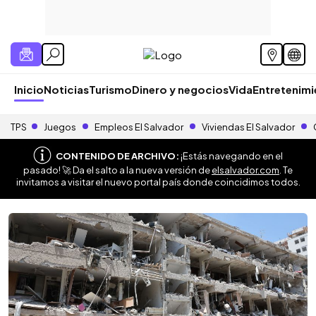
Inicio
Noticias
Turismo
Dinero y negocios
Vida
Entretenim
TPS
Juegos
Empleos El Salvador
Viviendas El Salvador
CONTENIDO DE ARCHIVO:
¡Estás navegando en el
pasado! 🚀 Da el salto a la nueva versión de
elsalvador.com
. Te
invitamos a visitar el nuevo portal país donde coincidimos todos.