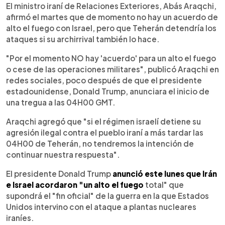
►
Escuchar artículo
El ministro iraní de Relaciones Exteriores, Abás Araqchi,
afirmó el martes que de momento no hay un acuerdo de
alto el fuego con Israel, pero que Teherán detendría los
ataques si su archirrival también lo hace.
"Por el momento NO hay 'acuerdo' para un alto el fuego
o cese de las operaciones militares", publicó Araqchi en
redes sociales, poco después de que el presidente
estadounidense, Donald Trump, anunciara el inicio de
una tregua a las 04H00 GMT.
Araqchi agregó que "si el régimen israelí detiene su
agresión ilegal contra el pueblo iraní a más tardar las
04H00 de Teherán, no tendremos la intención de
continuar nuestra respuesta".
El presidente Donald Trump
anunció este lunes que Irán
e Israel acordaron "un alto el fuego
total" que
supondrá el "fin oficial" de la guerra en la que Estados
Unidos intervino con el ataque a plantas nucleares
iraníes.