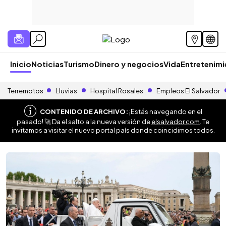
Inicio
Noticias
Turismo
Dinero y negocios
Vida
Entretenim
Terremotos
Lluvias
Hospital Rosales
Empleos El Salvador
CONTENIDO DE ARCHIVO:
¡Estás navegando en el
pasado! 🚀 Da el salto a la nueva versión de
elsalvador.com
. Te
invitamos a visitar el nuevo portal país donde coincidimos todos.