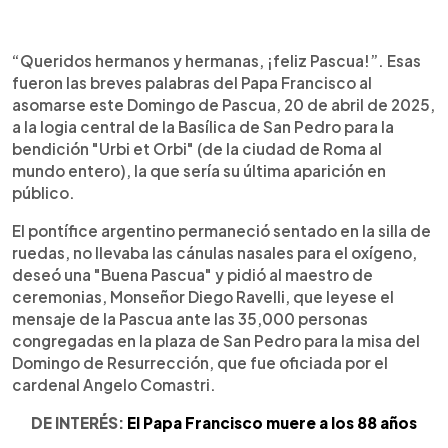
0:00
►
Escuchar artículo
“Queridos hermanos y hermanas, ¡feliz Pascua!”. Esas
fueron las breves palabras del Papa Francisco al
asomarse este Domingo de Pascua, 20 de abril de 2025,
a la logia central de la Basílica de San Pedro para la
bendición "Urbi et Orbi" (de la ciudad de Roma al
mundo entero), la que sería su última aparición en
público.
El pontífice argentino permaneció sentado en la silla de
ruedas, no llevaba las cánulas nasales para el oxígeno,
deseó una "Buena Pascua" y pidió al maestro de
ceremonias, Monseñor Diego Ravelli, que leyese el
mensaje de la Pascua ante las 35,000 personas
congregadas en la plaza de San Pedro para la misa del
Domingo de Resurrección, que fue oficiada por el
cardenal Angelo Comastri.
DE INTERÉS:
El Papa Francisco muere a los 88 años