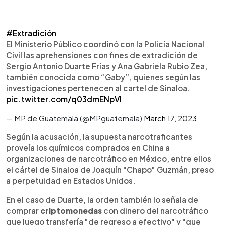
#Extradición
El Ministerio Público coordinó con la Policía Nacional
Civil las aprehensiones con fines de extradición de
Sergio Antonio Duarte Frías y Ana Gabriela Rubio Zea,
también conocida como “Gaby”, quienes según las
investigaciones pertenecen al cartel de Sinaloa.
pic.twitter.com/q03dmENpVI
— MP de Guatemala (@MPguatemala)
March 17, 2023
Según la acusación, la supuesta narcotraficantes
proveía los químicos comprados en China a
organizaciones de narcotráfico en México, entre ellos
el cártel de Sinaloa de Joaquín "Chapo" Guzmán, preso
a perpetuidad en Estados Unidos.
En el caso de Duarte, la orden también lo señala de
comprar
criptomonedas
con dinero del narcotráfico
que luego transfería "de regreso a efectivo" y "que