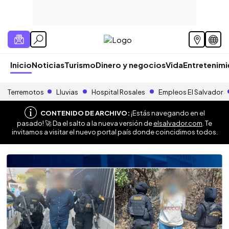
Inicio
Noticias
Turismo
Dinero y negocios
Vida
Entretenim
Terremotos
Lluvias
Hospital Rosales
Empleos El Salvador
CONTENIDO DE ARCHIVO:
¡Estás navegando en el
pasado! 🚀 Da el salto a la nueva versión de
elsalvador.com
. Te
invitamos a visitar el nuevo portal país donde coincidimos todos.