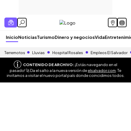
Inicio
Noticias
Turismo
Dinero y negocios
Vida
Entretenim
Terremotos
Lluvias
Hospital Rosales
Empleos El Salvador
CONTENIDO DE ARCHIVO:
¡Estás navegando en el
pasado! 🚀 Da el salto a la nueva versión de
elsalvador.com
. Te
invitamos a visitar el nuevo portal país donde coincidimos todos.