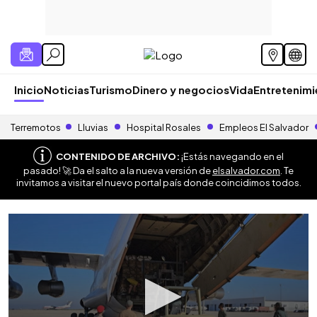
Inicio
Noticias
Turismo
Dinero y negocios
Vida
Entretenim
Terremotos
Lluvias
Hospital Rosales
Empleos El Salvador
CONTENIDO DE ARCHIVO:
¡Estás navegando en el
pasado! 🚀 Da el salto a la nueva versión de
elsalvador.com
. Te
invitamos a visitar el nuevo portal país donde coincidimos todos.