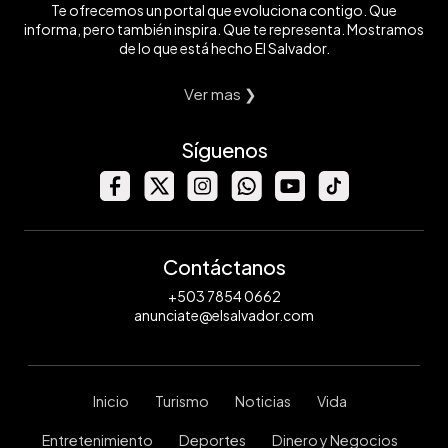
Te ofrecemos un portal que evoluciona contigo. Que
informa, pero también inspira. Que te representa. Mostramos
de lo que está hecho El Salvador.
Ver mas ❯
Síguenos
Contáctanos
+503 7854 0662
anunciate@elsalvador.com
Inicio
Turismo
Noticias
Vida
Entretenimiento
Deportes
Dinero y Negocios