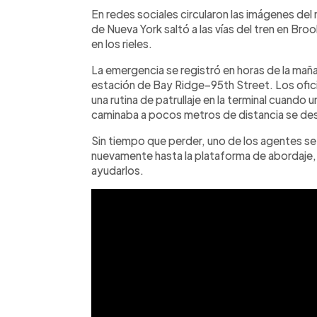
Facebook
Twitter
►
Escuchar artículo
En redes sociales circularon las imágenes del
de Nueva York saltó a las vías del tren en Bro
en los rieles.
La emergencia se registró en horas de la mañ
estación de Bay Ridge–95th Street. Los ofic
una rutina de patrullaje en la terminal cuand
caminaba a pocos metros de distancia se desv
Sin tiempo que perder, uno de los agentes se lan
nuevamente hasta la plataforma de abordaje
ayudarlos.