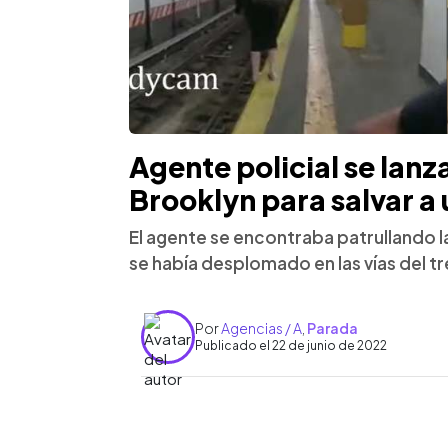
Agente policial se lanza 
Brooklyn para salvar a
El agente se encontraba patrullando l
se había desplomado en las vías del tr
Por
Agencias / A
,
Parada
Publicado el 22 de junio de 2022
0:00