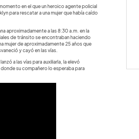
WhatsApp
Copiar link
 momento en el que un heroico agente policial
oklyn para rescatar a una mujer que había caído
ana aproximadamente a las 8:30 a.m. en la
iales de tránsito se encontraban haciendo
o una mujer de aproximadamente 25 años que
aneció y cayó en las vías.
zó a las vías para auxiliarla, la elevó
, donde su compañero lo esperaba para