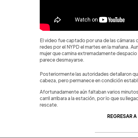
El video fue captado por una de las cámaras c
redes por el NYPD el martes en la mañana. Aun
mujer que camina extremadamente despacio p
parece desmayarse.
Posteriormente las autoridades detallaron que 
cabeza, pero permanece en condición establ
Afortunadamente aún faltaban varios minutos 
carril arribara a la estación, por lo que su ll
rescate.
REGRESAR A