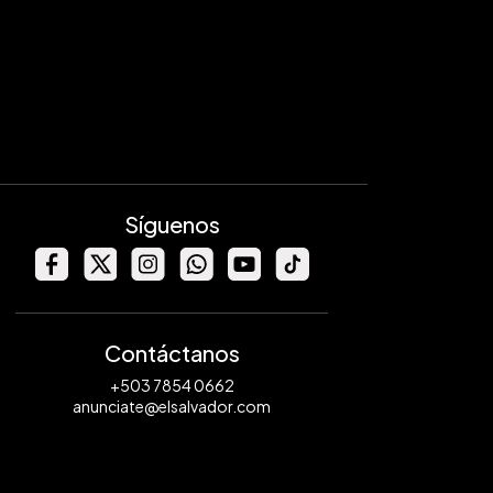
Síguenos
Contáctanos
+503 7854 0662
anunciate@elsalvador.com