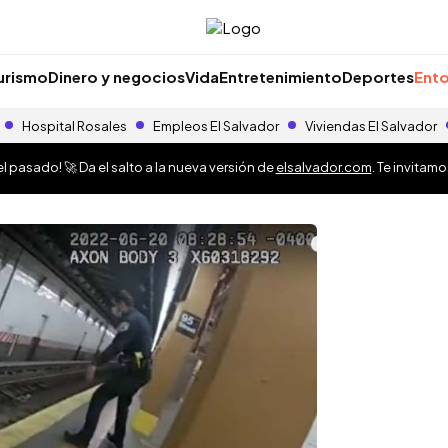
urismo
Dinero y negocios
Vida
Entretenimiento
Deportes
Ento
Hospital Rosales
Empleos El Salvador
Viviendas El Salvador
 pasado! 🚀 Da el salto a la nueva versión de
elsalvador.com
. Te invitam