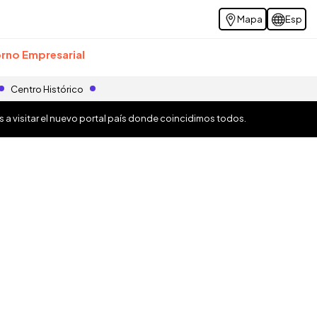
Mapa
Esp
rno Empresarial
Centro Histórico
os a visitar el nuevo portal país donde coincidimos todos.