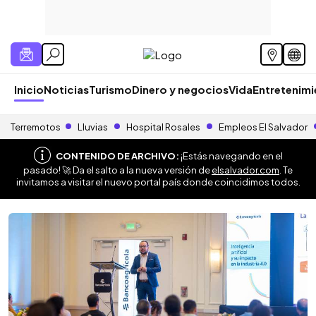
Inicio
Noticias
Turismo
Dinero y negocios
Vida
Entretenim
Terremotos
Lluvias
Hospital Rosales
Empleos El Salvador
CONTENIDO DE ARCHIVO:
¡Estás navegando en el
pasado! 🚀 Da el salto a la nueva versión de
elsalvador.com
. Te
invitamos a visitar el nuevo portal país donde coincidimos todos.