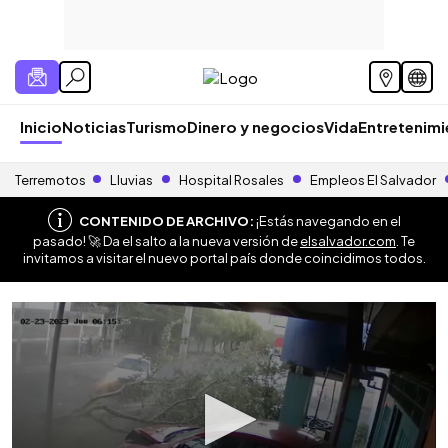
Inicio
Noticias
Turismo
Dinero y negocios
Vida
Entretenim
Terremotos
Lluvias
Hospital Rosales
Empleos El Salvador
CONTENIDO DE ARCHIVO:
¡Estás navegando en el
pasado! 🚀 Da el salto a la nueva versión de
elsalvador.com
. Te
invitamos a visitar el nuevo portal país donde coincidimos todos.