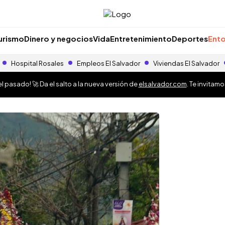
urismo
Dinero y negocios
Vida
Entretenimiento
Deportes
Ento
Hospital Rosales
Empleos El Salvador
Viviendas El Salvador
 pasado! 🚀 Da el salto a la nueva versión de
elsalvador.com
. Te invitam