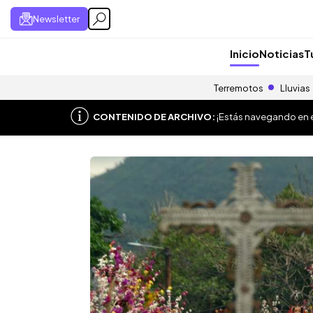
Newsletter
Inicio
Noticias
T
Terremotos
Lluvias
CONTENIDO DE ARCHIVO:
¡Estás navegando en el