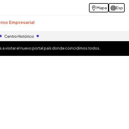
Mapa
Esp
rno Empresarial
Centro Histórico
os a visitar el nuevo portal país donde coincidimos todos.