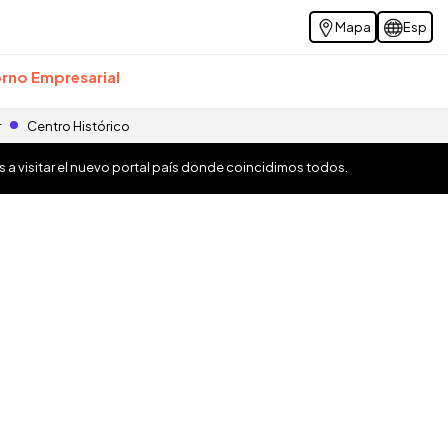
Mapa
Esp
rno Empresarial
r
Centro Histórico
os a visitar el nuevo portal país donde coincidimos todos.