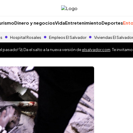
urismo
Dinero y negocios
Vida
Entretenimiento
Deportes
Ento
as
Hospital Rosales
Empleos El Salvador
Viviendas El Salvado
 pasado! 🚀 Da el salto a la nueva versión de
elsalvador.com
. Te invitam