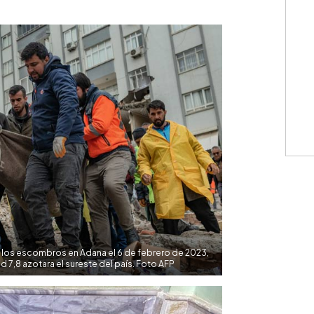
WhatsApp
Copiar link
e los escombros en Adana el 6 de febrero de 2023,
7,8 azotara el sureste del país. Foto AFP