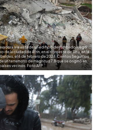
cavadora a la vista de un edificio derrumbado luego
 de la ciudad de Afrin, en el noroeste de Siria, en la
ebeldes, el 6 de febrero de 2023. Cientos Según los
 de un terremoto de magnitud 7,8 que se originó en
s países vecinos. Foto AFP