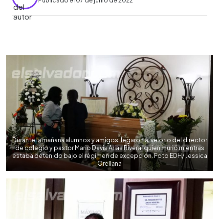
Publicado el 07 de junio de 2022
0:00
►
Escuchar artículo
Durante la mañana alumnos y amigos llegaron al velorio del director
de colegio y pastor Mario Davis Arias Rivera, quien murió mientras
estaba detenido bajo el régimen de excepción. Foto EDH/ Jessica
Orellana