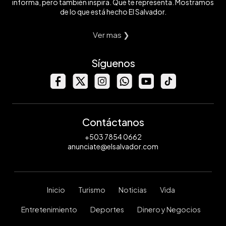
informa, pero también inspira. Que te representa. Mostramos
de lo que está hecho El Salvador.
Ver mas ❯
Síguenos
Contáctanos
+503 7854 0662
anunciate@elsalvador.com
Inicio
Turismo
Noticias
Vida
Entretenimiento
Deportes
Dinero y Negocios