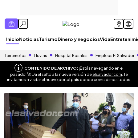
Inicio
Noticias
Turismo
Dinero y negocios
Vida
Entretenim
Terremotos
Lluvias
Hospital Rosales
Empleos El Salvador
CONTENIDO DE ARCHIVO:
¡Estás navegando en el
pasado! 🚀 Da el salto a la nueva versión de
elsalvador.com
. Te
invitamos a visitar el nuevo portal país donde coincidimos todos.