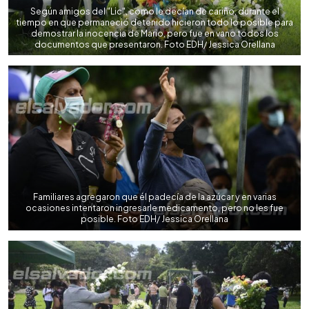
Según amigos del "Lic", como le decían de cariño, durante el
tiempo en que permaneció detenido hicieron todo lo posible para
demostrar la inocencia de Mario, pero fue en vano todos los
documentos que presentaron. Foto EDH/ Jessica Orellana
Familiares agregaron que él padecía de la azúcar y en varias
ocasiones intentaron ingresarle medicamento, pero no les fue
posible. Foto EDH/ Jessica Orellana