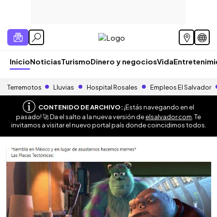
Inicio
Noticias
Turismo
Dinero y negocios
Vida
Entretenim
Terremotos
Lluvias
Hospital Rosales
Empleos El Salvador
CONTENIDO DE ARCHIVO:
¡Estás navegando en el
pasado! 🚀 Da el salto a la nueva versión de
elsalvador.com
. Te
invitamos a visitar el nuevo portal país donde coincidimos todos.