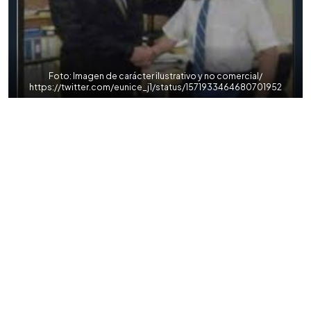
Foto: Imagen de carácter ilustrativo y no comercial/
https://twitter.com/eunice_j1/status/1571933464680701952