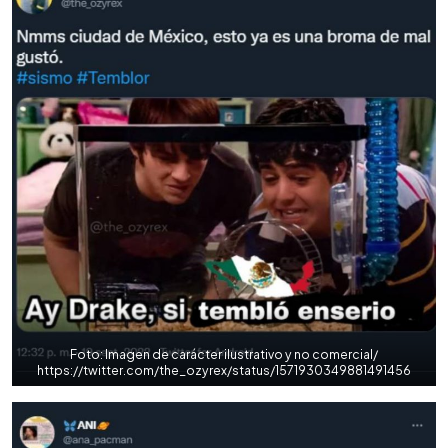
Foto: Imagen de carácter ilustrativo y no comercial/
https://twitter.com/the_ozyrex/status/1571930349881491456