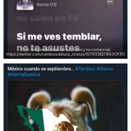
Foto: Imagen de carácter ilustrativo y no comercial/
https://twitter.com/cambiosdeIuna_/status/1571933827815309313