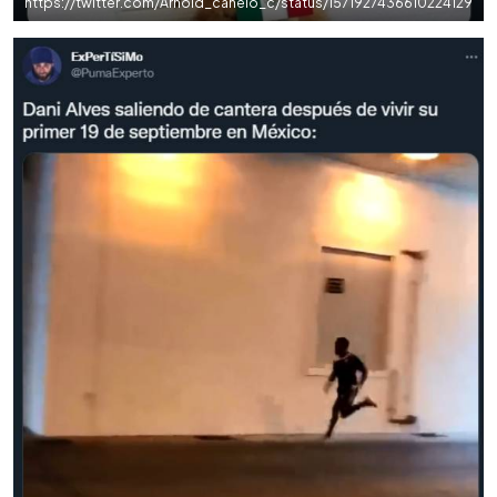
https://twitter.com/Arnold_canelo_c/status/1571927436610224129