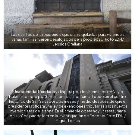
Los cuartos de la residencia que eran alquilados para vivienda a
varias familias fueron desalojados de la propiedad. Foto EDH/
Jessica Orellana
"Una sociedad fundada y dirigida por dos hermanos de Nayib
Bukele compró por $1.3 millones un edificio art deco en el centro
histórico de San Salvador dos meses y medio después de que el
presidente ratificara una ley de exenciones tributarias a los nuevos
inversionistas de la zona. En el inmueble opera hoy un restaurante
de lujo" se puede leer en la investigación de Focostv. Foto EDH /
Miguel Lemus