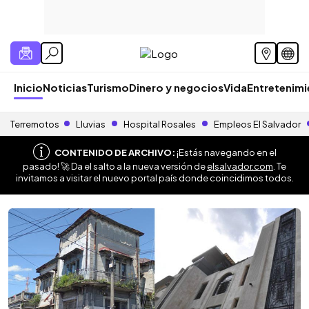
Inicio
Noticias
Turismo
Dinero y negocios
Vida
Entretenim
Terremotos
Lluvias
Hospital Rosales
Empleos El Salvador
CONTENIDO DE ARCHIVO:
¡Estás navegando en el
pasado! 🚀 Da el salto a la nueva versión de
elsalvador.com
. Te
invitamos a visitar el nuevo portal país donde coincidimos todos.