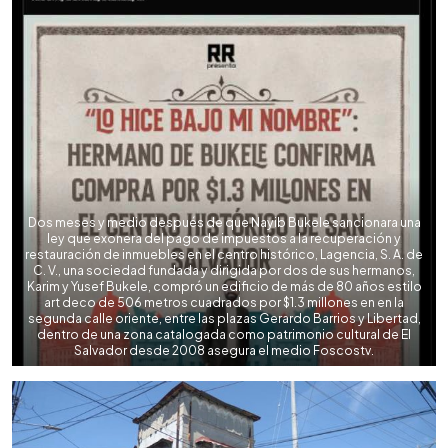
Dos meses y medio después de que Nayib Bukele sancionara una
ley que exonera del pago de impuestos a la recuperación y
restauración de inmuebles en el centro histórico, Lagencia, S. A. de
C. V., una sociedad fundada y dirigida por dos de sus hermanos,
Karim y Yusef Bukele, compró un edificio de más de 80 años estilo
art deco de 506 metros cuadrados por $1.3 millones en en la
segunda calle oriente, entre las plazas Gerardo Barrios y Libertad,
dentro de una zona catalogada como patrimonio cultural de El
Salvador desde 2008 asegura el medio Foscostv.