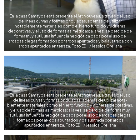
En la casa Samayoa está presente el Art Nouveau, a través del uso
de líneas curvas y formas onduladas, además de utilizar
notablemente materiales como el hierro fundido y vidrieras
decorativas, y el uso de formas asimétricas; a la vez, se percibe de
forma muy sutil, una influencia neogótica dada por el uso de
arcadas ciegas formados por arcos apuntados y balaustrada con
arcos apuntados en terraza. Foto EDH/ Jessica Orellana
En la casa Samayoa está presente el Art Nouveau, a través del uso
de líneas curvas y formas onduladas, además de utilizar nota‑
blemente materiales como el hierro fundido y vidrieras decorativas,
y el uso de formas asimétricas; a la vez, se percibe de forma muy
sutil, una influencia neogótica dada por el uso de arcadas ciegas
formados por ar‑ cos apuntados y balaustrada con arcos
apuntados en terraza. Foto EDH/ Jessica Orellana