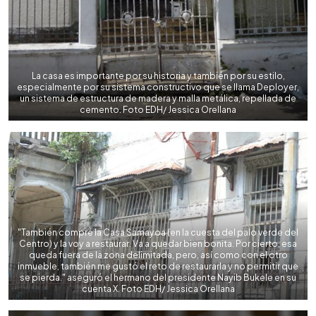
La casa es importante por su historia y también por su estilo,
especialmente por su sistema constructivo que se llama Deployer,
un sistema de estructura de madera y malla metálica, repellada de
cemento. Foto EDH/ Jessica Orellana
"También compré la Casa Samayoa (en la cuesta del palo verde del
Centro) y la voy a restaurar. Va a quedar bien bonita. Por cierto, esa
queda fuera de la zona delimitada, pero, así como con el otro
inmueble, también me gustó el reto de restaurarla y no permitir que
se pierda." aseguró el hermano del presidente Nayib Bukele en su
cuenta X. Foto EDH/ Jessica Orellana