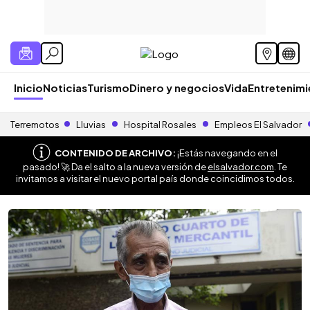
Inicio
Noticias
Turismo
Dinero y negocios
Vida
Entretenim
Terremotos
Lluvias
Hospital Rosales
Empleos El Salvador
CONTENIDO DE ARCHIVO:
¡Estás navegando en el
pasado! 🚀 Da el salto a la nueva versión de
elsalvador.com
. Te
invitamos a visitar el nuevo portal país donde coincidimos todos.