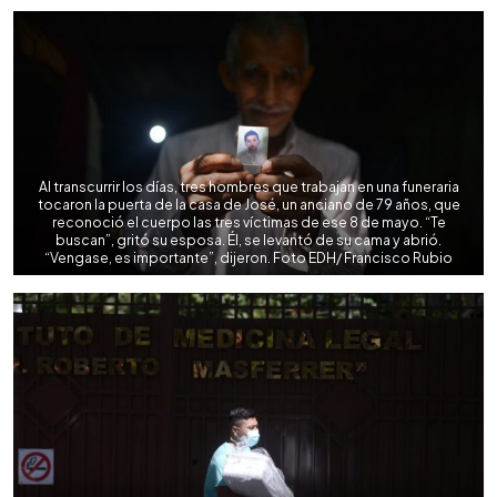
Al transcurrir los días, tres hombres que trabajan en una funeraria
tocaron la puerta de la casa de José, un anciano de 79 años, que
reconoció el cuerpo las tres víctimas de ese 8 de mayo. “Te
buscan”, gritó su esposa. Él, se levantó de su cama y abrió.
“Vengase, es importante”, dijeron. Foto EDH/ Francisco Rubio