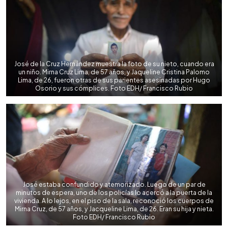
José de la Cruz Hernández muestra la foto de su nieto, cuando era
un niño. Mirna Cruz Lima, de 57 años, y Jaqueline Cristina Palomo
Lima, de 26, fueron otras de sus parientes asesinadas por Hugo
Osorio y sus cómplices. Foto EDH/ Francisco Rubio
José estaba confundido y atemorizado. Luego de un par de
minutos de espera, uno de los policías lo acercó a la puerta de la
vivienda. A lo lejos, en el piso de la sala, reconoció los cuerpos de
Mirna Cruz, de 57 años, y Jacqueline Lima, de 26. Eran su hija y nieta.
Foto EDH/ Francisco Rubio