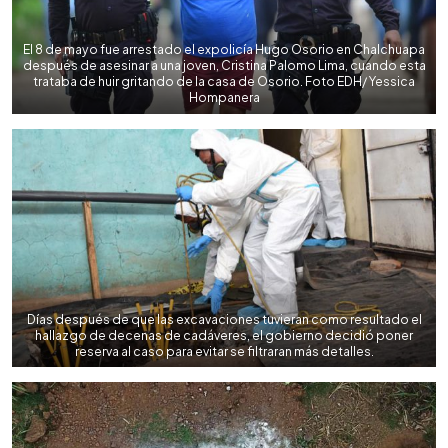
El 8 de mayo fue arrestado el expolicía Hugo Osorio en Chalchuapa
después de asesinar a una joven, Cristina Palomo Lima, cuando esta
trataba de huir gritando de la casa de Osorio. Foto EDH/ Yessica
Hompanera
Días después de que las excavaciones tuvieran como resultado el
hallazgo de decenas de cadáveres, el gobierno decidió poner
reserva al caso para evitar se filtraran más detalles.