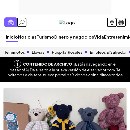
Inicio
Noticias
Turismo
Dinero y negocios
Vida
Entretenim
Terremotos
Lluvias
Hospital Rosales
Empleos El Salvador
CONTENIDO DE ARCHIVO:
¡Estás navegando en el
pasado! 🚀 Da el salto a la nueva versión de
elsalvador.com
. Te
invitamos a visitar el nuevo portal país donde coincidimos todos.