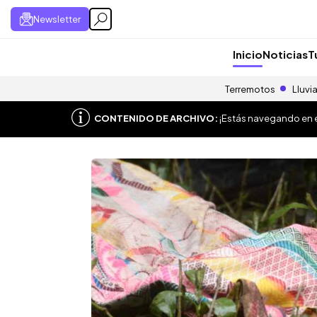
Newsletter
Inicio
Noticias
T
Terremotos
Lluvi
CONTENIDO DE ARCHIVO:
¡Estás navegando en el