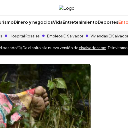
urismo
Dinero y negocios
Vida
Entretenimiento
Deportes
Ento
as
Hospital Rosales
Empleos El Salvador
Viviendas El Salvado
 pasado! 🚀 Da el salto a la nueva versión de
elsalvador.com
. Te invitam