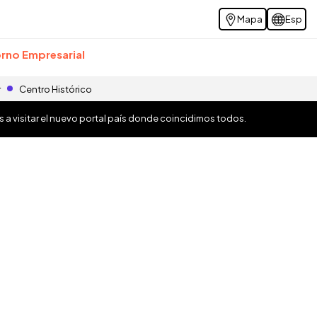
Mapa
Esp
rno Empresarial
r
Centro Histórico
os a visitar el nuevo portal país donde coincidimos todos.