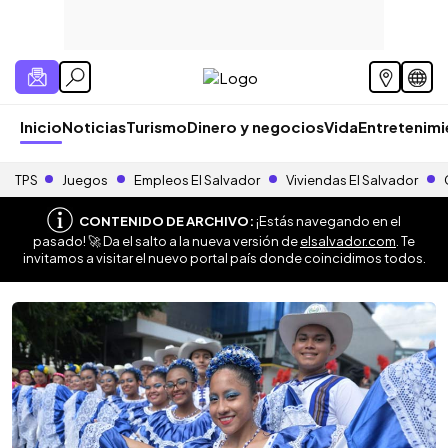
Inicio
Noticias
Turismo
Dinero y negocios
Vida
Entretenim
TPS
Juegos
Empleos El Salvador
Viviendas El Salvador
CONTENIDO DE ARCHIVO:
¡Estás navegando en el
pasado! 🚀 Da el salto a la nueva versión de
elsalvador.com
. Te
invitamos a visitar el nuevo portal país donde coincidimos todos.