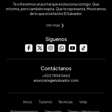
Te ofrecemos un portal que evoluciona contigo. Que
informa, pero también inspira. Que te representa. Mostramos
de lo que está hecho El Salvador.
Ver mas ❯
Síguenos
Contáctanos
+503 7854 0662
anunciate@elsalvador.com
Inicio
Turismo
Noticias
Vida
Entretenimiento
Deportes
Dinero y Negocios