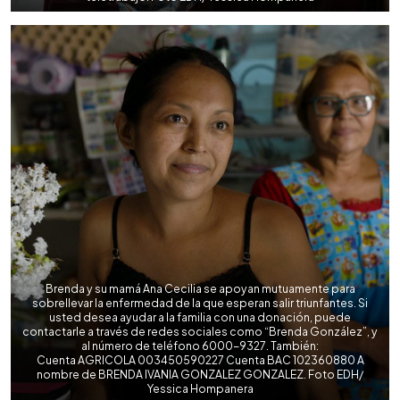
Brenda y su mamá Ana Cecilia se apoyan mutuamente para
sobrellevar la enfermedad de la que esperan salir triunfantes. Si
usted desea ayudar a la familia con una donación, puede
contactarle a través de redes sociales como “Brenda González”, y
al número de teléfono 6000-9327. También:
Cuenta AGRICOLA 003450590227 Cuenta BAC 102360880 A
nombre de BRENDA IVANIA GONZALEZ GONZALEZ. Foto EDH/
Yessica Hompanera