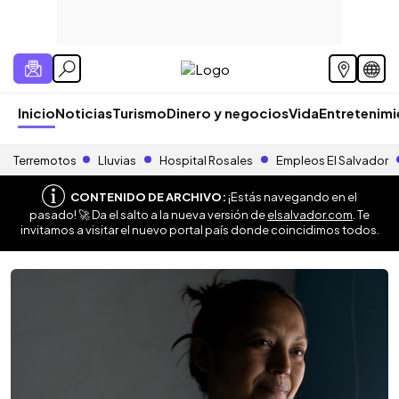
Inicio
Noticias
Turismo
Dinero y negocios
Vida
Entretenim
Terremotos
Lluvias
Hospital Rosales
Empleos El Salvador
CONTENIDO DE ARCHIVO:
¡Estás navegando en el
pasado! 🚀 Da el salto a la nueva versión de
elsalvador.com
. Te
invitamos a visitar el nuevo portal país donde coincidimos todos.