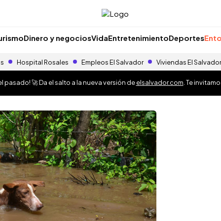
urismo
Dinero y negocios
Vida
Entretenimiento
Deportes
Ento
as
Hospital Rosales
Empleos El Salvador
Viviendas El Salvado
 pasado! 🚀 Da el salto a la nueva versión de
elsalvador.com
. Te invitam