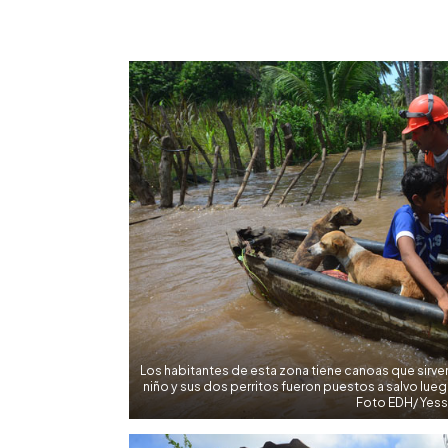
0:00
Facebook
Twitter
►
Escuchar artículo
Los habitantes de esta zona tiene canoas que sirven
niño y sus dos perritos fueron puestos a salvo lueg
Foto EDH/ Yes