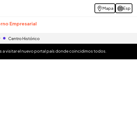
Mapa
Esp
rno Empresarial
r
Centro Histórico
os a visitar el nuevo portal país donde coincidimos todos.