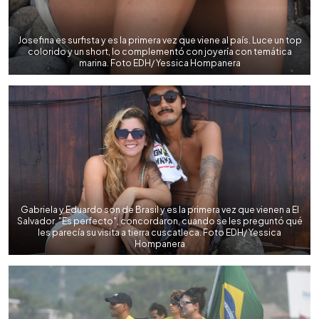
Josefina es surfista y es la primera vez que viene al país. Luce un top
colorido y un short, lo complementó con joyería con temática
marina. Foto EDH/ Yessica Hompanera
Gabriela y Eduardo son de Brasil y es la primera vez que vienen a El
Salvador. "Es perfecto", concordaron, cuando se les preguntó qué
les parecía su visita a tierra cuscatleca. Foto EDH/ Yessica
Hompanera