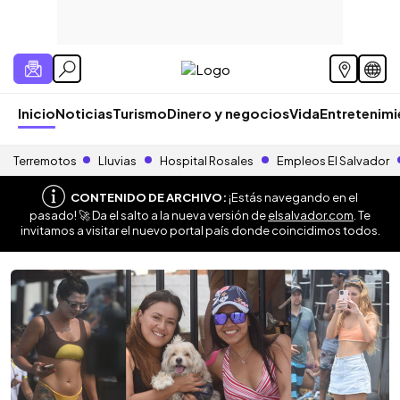
Inicio
Noticias
Turismo
Dinero y negocios
Vida
Entretenim
Terremotos
Lluvias
Hospital Rosales
Empleos El Salvador
CONTENIDO DE ARCHIVO:
¡Estás navegando en el
pasado! 🚀 Da el salto a la nueva versión de
elsalvador.com
. Te
invitamos a visitar el nuevo portal país donde coincidimos todos.