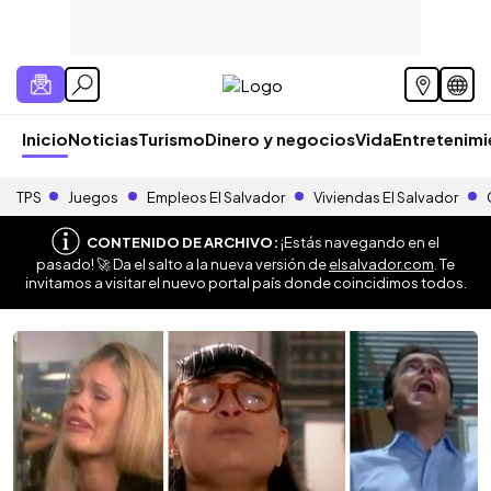
Inicio
Noticias
Turismo
Dinero y negocios
Vida
Entretenim
TPS
Juegos
Empleos El Salvador
Viviendas El Salvador
CONTENIDO DE ARCHIVO:
¡Estás navegando en el
pasado! 🚀 Da el salto a la nueva versión de
elsalvador.com
. Te
invitamos a visitar el nuevo portal país donde coincidimos todos.