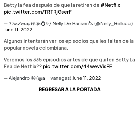
Betty la fea después de que la retiren de
#Netflix
pic.twitter.com/TRTRjGserF
— 𝓣𝓱𝓮 𝓔𝓿𝓪𝓷𝓼 𝓦𝓲𝓯𝓮 💍✨/ Nelly De Hansen🔪 (@Nelly_Bellucci)
June 11, 2022
Algunos intentarán ver los episodios que les faltan de la
popular novela colombiana.
Veremos los 335 episodios antes de que quiten Betty La
Fea de Netflix??
pic.twitter.com/44wevVisFE
— Alejandro 🤪 (@a__vanegas)
June 11, 2022
REGRESAR A LA PORTADA