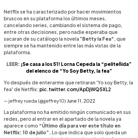
0:00
►
Escuchar artículo
Netflix se ha caracterizado por hacer movimientos
bruscos en su plataforma los últimos meses,
cancelando series, cambiando el sistema de pago,
entre otras decisiones, pero nadie esperaba que
sacaran de su catálogo la novela "
Betty la Fea"
, que
siempre se ha mantenido entre las más vistas de la
plataforma.
LEER:
¡Se casa a los 51! Lorna Cepeda la “peliteñida”
del elenco de “Yo Soy Betty, la fea”
Yo después de enterarme que retiraran 'Yo soy Betty, la
fea' de Netflix:
pic.twitter.com/ApDjWQ5XL2
— jeffrey rueda (@jjeffrey10)
June 11, 2022
La plataforma no ha emitido ningún comunicado en sus
redes, pero al entrar en el apartado de la novela ya
aparece como
“Último día para ver este título en
Netflix: 10 de julio”.
Lo que indica que solo queda un