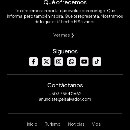
Qué ofrecemos
Te ofrecemos un portal que evoluciona contigo. Que
informa, pero también inspira. Que te representa. Mostramos
de lo que está hecho El Salvador.
Ver mas ❯
Síguenos
Contáctanos
+503 7854 0662
anunciate@elsalvador.com
Inicio
Turismo
Noticias
Vida