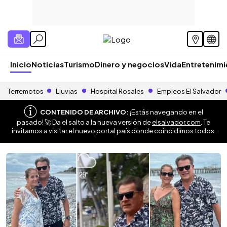
Inicio
Noticias
Turismo
Dinero y negocios
Vida
Entretenim
Terremotos
Lluvias
Hospital Rosales
Empleos El Salvador
CONTENIDO DE ARCHIVO:
¡Estás navegando en el
pasado! 🚀 Da el salto a la nueva versión de
elsalvador.com
. Te
invitamos a visitar el nuevo portal país donde coincidimos todos.