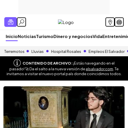
Inicio
Noticias
Turismo
Dinero y negocios
Vida
Entretenim
Terremotos
Lluvias
Hospital Rosales
Empleos El Salvador
CONTENIDO DE ARCHIVO:
¡Estás navegando en el
pasado! 🚀 Da el salto a la nueva versión de
elsalvador.com
. Te
invitamos a visitar el nuevo portal país donde coincidimos todos.