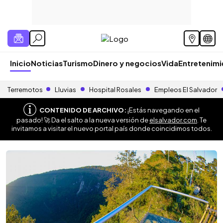
Inicio
Noticias
Turismo
Dinero y negocios
Vida
Entretenim
Terremotos
Lluvias
Hospital Rosales
Empleos El Salvador
CONTENIDO DE ARCHIVO:
¡Estás navegando en el
pasado! 🚀 Da el salto a la nueva versión de
elsalvador.com
. Te
invitamos a visitar el nuevo portal país donde coincidimos todos.