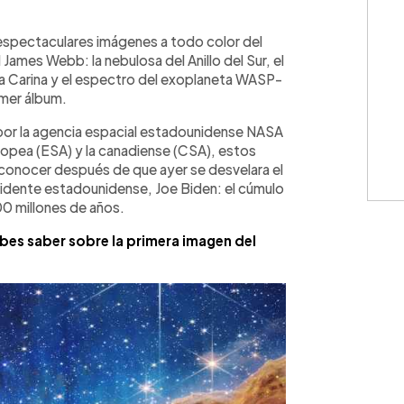
WhatsApp
Copiar link
s espectaculares imágenes a todo color del
James Webb: la nebulosa del Anillo del Sur, el
sa Carina y el espectro del exoplaneta WASP-
imer álbum.
 por la agencia espacial estadounidense NASA
uropea (ESA) y la canadiense (CSA), estos
conocer después de que ayer se desvelara el
esidente estadounidense, Joe Biden: el cúmulo
0 millones de años.
es saber sobre la primera imagen del