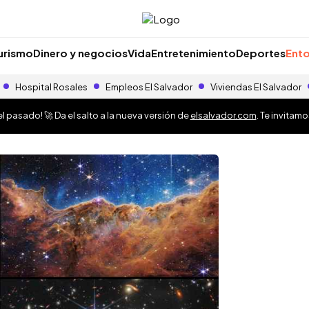
urismo
Dinero y negocios
Vida
Entretenimiento
Deportes
Ento
Hospital Rosales
Empleos El Salvador
Viviendas El Salvador
 pasado! 🚀 Da el salto a la nueva versión de
elsalvador.com
. Te invitam