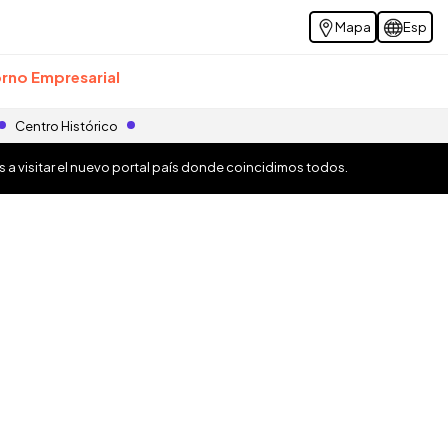
Mapa
Esp
rno Empresarial
Centro Histórico
os a visitar el nuevo portal país donde coincidimos todos.