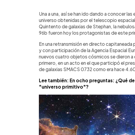
0:00
Facebook
Twitter
►
Escuchar artículo
Una a una, así se han ido dando a conocer la
universo obtenidas por el telescopio espacial 
Quintento de galaxias de Stephan, la nebulo
96b fueron hoy los protagonistas de este pr
En una retransmisión en directo capitaneada
y con participación de la Agencia Espacial E
nuevos cuatro objetos cósmicos se dieron a 
primero, en un acto en el que participó el pr
de galaxias SMACS 0732 como era hace 4.60
Lee también: En ocho preguntas: ¿Qué deb
"universo primitivo"?