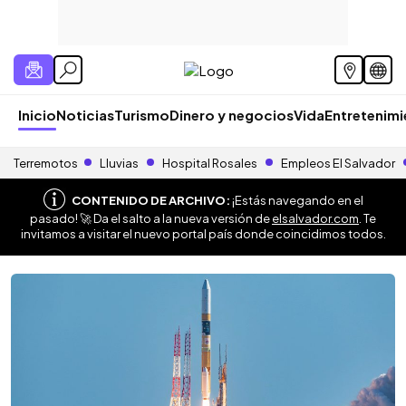
Inicio
Noticias
Turismo
Dinero y negocios
Vida
Entretenim
Terremotos
Lluvias
Hospital Rosales
Empleos El Salvador
CONTENIDO DE ARCHIVO:
¡Estás navegando en el
pasado! 🚀 Da el salto a la nueva versión de
elsalvador.com
. Te
invitamos a visitar el nuevo portal país donde coincidimos todos.