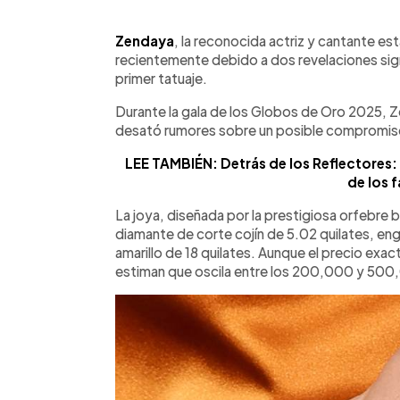
0:00
Facebook
Twitter
►
Escuchar artículo
Zendaya
, la reconocida actriz y cantante es
recientemente debido a dos revelaciones sign
primer tatuaje.
Durante la gala de los Globos de Oro 2025, Ze
desató rumores sobre un posible compromiso 
LEE TAMBIÉN: Detrás de los Reflectores:
de los 
La joya, diseñada por la prestigiosa orfebre
diamante de corte cojín de 5.02 quilates, en
amarillo de 18 quilates. Aunque el precio exac
estiman que oscila entre los 200,000 y 500