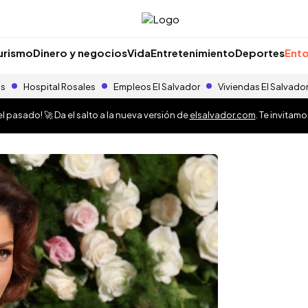
urismo
Dinero y negocios
Vida
Entretenimiento
Deportes
Ento
as
Hospital Rosales
Empleos El Salvador
Viviendas El Salvado
 pasado! 🚀 Da el salto a la nueva versión de
elsalvador.com
. Te invitam