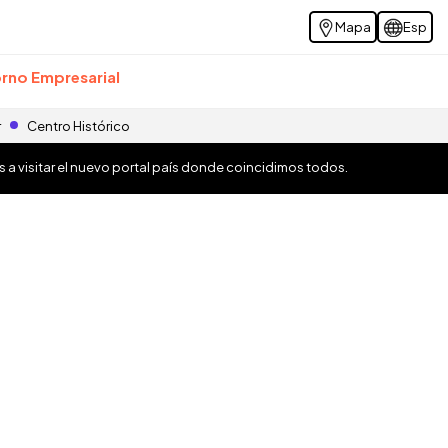
Mapa
Esp
rno Empresarial
r
Centro Histórico
os a visitar el nuevo portal país donde coincidimos todos.