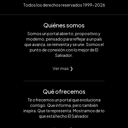
Todos los derechos reservados 1999-2026
Quiénes somos
Somos un portal abierto, propositivo y
moderno, pensado para reflejar a un país
que avanza, se reinventa y se une. Somos el
punto de conexión con lo mejor de El
Salvador.
Ver mas ❯
Qué ofrecemos
Te ofrecemos un portal que evoluciona
contigo. Que informa, pero también
inspira. Que te representa. Mostramos de lo
que está hecho El Salvador.