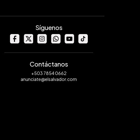
Síguenos
Contáctanos
+503 7854 0662
anunciate@elsalvador.com