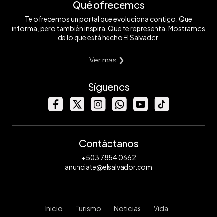
Qué ofrecemos
Te ofrecemos un portal que evoluciona contigo. Que
informa, pero también inspira. Que te representa. Mostramos
de lo que está hecho El Salvador.
Ver mas ❯
Síguenos
Contáctanos
+503 7854 0662
anunciate@elsalvador.com
Inicio
Turismo
Noticias
Vida