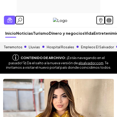
Inicio
Noticias
Turismo
Dinero y negocios
Vida
Entretenim
Terremotos
Lluvias
Hospital Rosales
Empleos El Salvador
CONTENIDO DE ARCHIVO:
¡Estás navegando en el
pasado! 🚀 Da el salto a la nueva versión de
elsalvador.com
. Te
invitamos a visitar el nuevo portal país donde coincidimos todos.