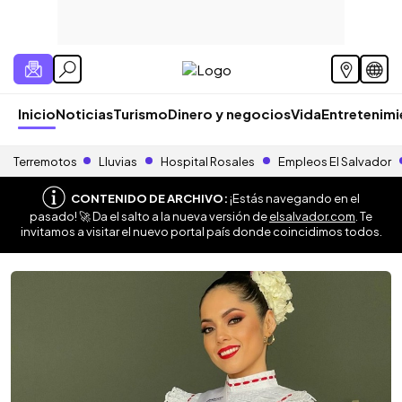
Inicio
Noticias
Turismo
Dinero y negocios
Vida
Entretenim
Terremotos
Lluvias
Hospital Rosales
Empleos El Salvador
CONTENIDO DE ARCHIVO:
¡Estás navegando en el
pasado! 🚀 Da el salto a la nueva versión de
elsalvador.com
. Te
invitamos a visitar el nuevo portal país donde coincidimos todos.