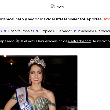
urismo
Dinero y negocios
Vida
Entretenimiento
Deportes
Ento
as
Hospital Rosales
Empleos El Salvador
Viviendas El Salvado
 pasado! 🚀 Da el salto a la nueva versión de
elsalvador.com
. Te invitam