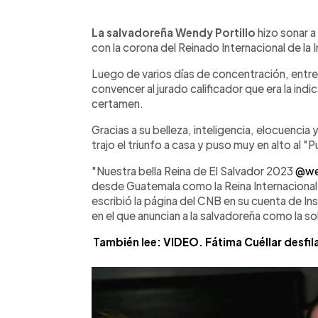
0:00
Facebook
Twitter
►
Escuchar artículo
La salvadoreña Wendy Portillo
hizo sonar a
con la corona del Reinado Internacional de l
Luego de varios días de concentración, entrev
convencer al jurado calificador que era la indi
certamen.
Gracias a su belleza, inteligencia, elocuencia 
trajo el triunfo a casa y puso muy en alto al "
"Nuestra bella Reina de El Salvador 2023
@we
desde Guatemala como la Reina Internacional 
escribió la página del CNB en su cuenta de I
en el que anuncian a la salvadoreña como la s
También lee: VIDEO. Fátima Cuéllar desfil