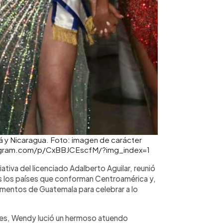
amá y Nicaragua. Foto: imagen de carácter
nstagram.com/p/CxBBJCEscfM/?img_index=1
ativa del licenciado Adalberto Aguilar, reunió
os los países que conforman Centroamérica y,
amentos de Guatemala para celebrar a lo
ales, Wendy lució un hermoso atuendo