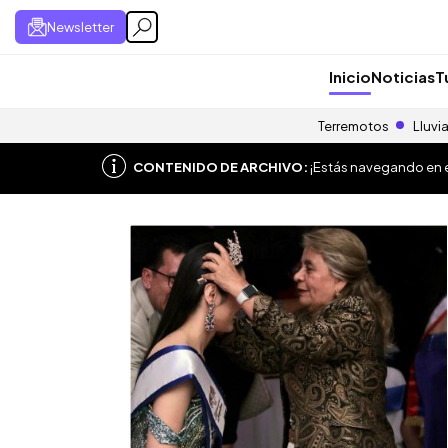
Newsletter
Inicio
Noticias
T
Terremotos
Lluvi
CONTENIDO DE ARCHIVO:
¡Estás navegando en el