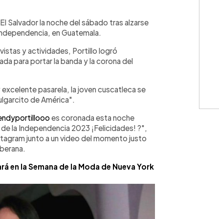
WhatsApp
Copiar link
 El Salvador la noche del sábado tras alzarse
a Independencia, en Guatemala.
istas y actividades, Portillo logró
cada para portar la banda y la corona del
y excelente pasarela, la joven cuscatleca se
Pulgarcito de América".
ndyportillooo
es coronada esta noche
de la Independencia 2023 ¡Felicidades! ?",
nstagram junto a un video del momento justo
oberana.
ará en la Semana de la Moda de Nueva York