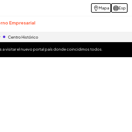
Mapa
Esp
rno Empresarial
r
Centro Histórico
os a visitar el nuevo portal país donde coincidimos todos.