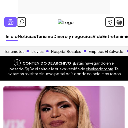
Inicio
Noticias
Turismo
Dinero y negocios
Vida
Entretenim
Terremotos
Lluvias
Hospital Rosales
Empleos El Salvador
CONTENIDO DE ARCHIVO:
¡Estás navegando en el
pasado! 🚀 Da el salto a la nueva versión de
elsalvador.com
. Te
invitamos a visitar el nuevo portal país donde coincidimos todos.