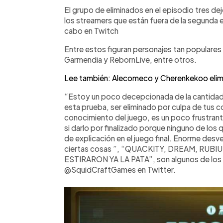
Facebook
Twitter
►
Escuchar artículo
El grupo de eliminados en el episodio tres de
los streamers que están fuera de la segunda e
cabo en Twitch
Entre estos figuran personajes tan populare
Garmendia y RebornLive, entre otros.
Lee también: Alecomeco y Cherenkekoo elimi
“Estoy un poco decepcionada de la cantidad 
esta prueba, ser eliminado por culpa de tus
conocimiento del juego, es un poco frustrant
si darlo por finalizado porque ninguno de los qu
de explicación en el juego final. Enorme desv
ciertas cosas ”, “QUACKITY, DREAM, RUB
ESTIRARON YA LA PATA”, son algunos de los t
@SquidCraftGames en Twitter.