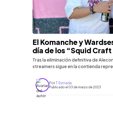
El Komanche y Wardsess
día de los “Squid Craft
Tras la eliminación definitiva de Ale
streamers sigue en la contienda repr
Por
T. Estrada
Publicado el 03 de marzo de 2023
0:00