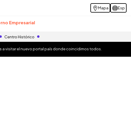
Mapa
Esp
rno Empresarial
Centro Histórico
os a visitar el nuevo portal país donde coincidimos todos.