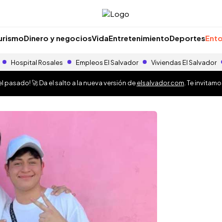
urismo
Dinero y negocios
Vida
Entretenimiento
Deportes
Ento
Hospital Rosales
Empleos El Salvador
Viviendas El Salvador
 pasado! 🚀 Da el salto a la nueva versión de
elsalvador.com
. Te invitam