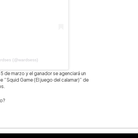
ardses (@wardsess)
5 de marzo y el ganador se agenciará un
ie “Squid Game (El juego del calamar)” de
os.
io?