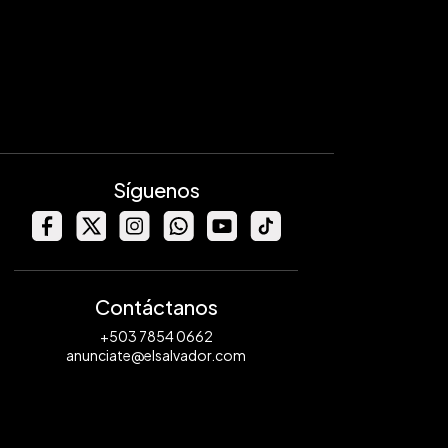
Síguenos
Contáctanos
+503 7854 0662
anunciate@elsalvador.com