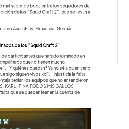
WhatsApp
Copiar link
jó mal sabor de boca entre los seguidores de
dición de los “Squid Craft 2”, que se llevan a
s como AuronPlay, Elmariana, Germán
nados de los “Squid Craft 2”
de participantes que ha sido eliminado en
 compañeros que no tienen mucho
e”, “Y quiénes quedan? Ya no sé a quién ver o
e sigo siguen vivos xd”, “Injusticia la falta
entaja tenían los equipos que no entendieron
IUS, KARL, TINA TODOS MIS GALLOS
uits que se pueden leer en la cuenta de