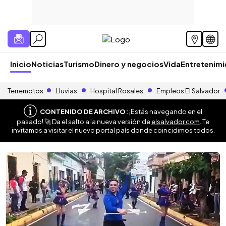
Inicio
Noticias
Turismo
Dinero y negocios
Vida
Entretenim
Terremotos
Lluvias
Hospital Rosales
Empleos El Salvador
CONTENIDO DE ARCHIVO:
¡Estás navegando en el
pasado! 🚀 Da el salto a la nueva versión de
elsalvador.com
. Te
invitamos a visitar el nuevo portal país donde coincidimos todos.