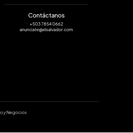
Contáctanos
+503 7854 0662
anunciate@elsalvador.com
ro y Negocios