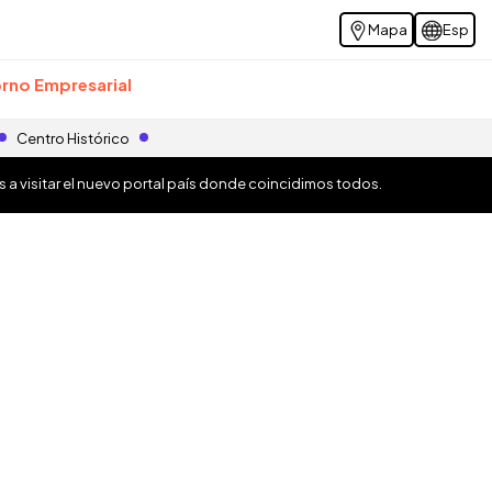
Mapa
Esp
rno Empresarial
Centro Histórico
os a visitar el nuevo portal país donde coincidimos todos.