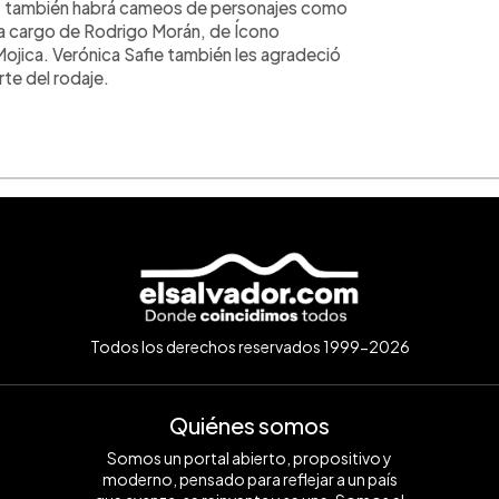
d” también habrá cameos de personajes como
á a cargo de Rodrigo Morán, de Ícono
Mojica. Verónica Safie también les agradeció
te del rodaje.
Todos los derechos reservados 1999-2026
Quiénes somos
Somos un portal abierto, propositivo y
moderno, pensado para reflejar a un país