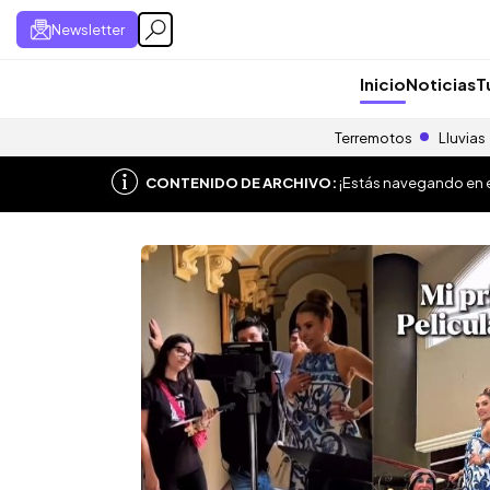
Newsletter
Inicio
Noticias
T
Terremotos
Lluvias
CONTENIDO DE ARCHIVO:
¡Estás navegando en el