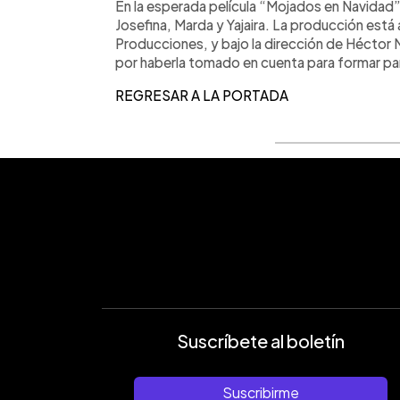
En la esperada película “Mojados en Navida
Josefina, Marda y Yajaira. La producción est
Producciones, y bajo la dirección de Héctor 
por haberla tomado en cuenta para formar par
REGRESAR A LA PORTADA
Suscríbete al boletín
Suscribirme