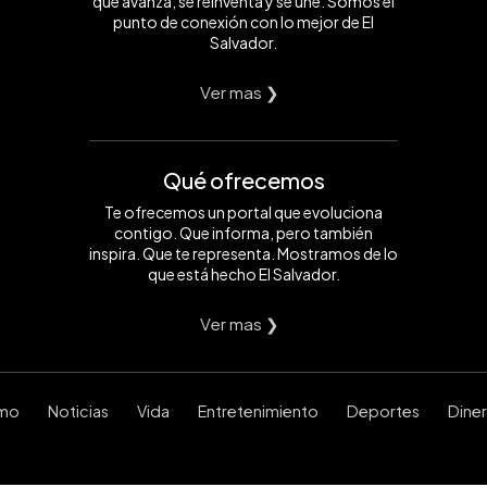
que avanza, se reinventa y se une. Somos el
punto de conexión con lo mejor de El
Salvador.
Ver mas ❯
Qué ofrecemos
Te ofrecemos un portal que evoluciona
contigo. Que informa, pero también
inspira. Que te representa. Mostramos de lo
que está hecho El Salvador.
Ver mas ❯
smo
Noticias
Vida
Entretenimiento
Deportes
Dine