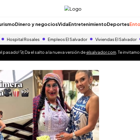
urismo
Dinero y negocios
Vida
Entretenimiento
Deportes
Ento
Hospital Rosales
Empleos El Salvador
Viviendas El Salvador
 pasado! 🚀 Da el salto a la nueva versión de
elsalvador.com
. Te invitam