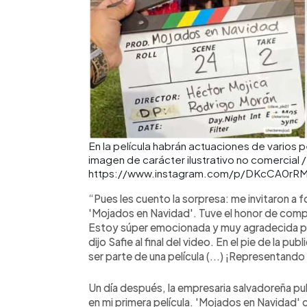
En la película habrán actuaciones de varios 
imagen de carácter ilustrativo no comercial /
https://www.instagram.com/p/DKcCA0rRMnm
“Pues les cuento la sorpresa: me invitaron a f
'Mojados en Navidad'. Tuve el honor de compa
Estoy súper emocionada y muy agradecida po
dijo Safie al final del video. En el pie de la p
ser parte de una película (...) ¡Representando
Un día después, la empresaria salvadoreña pu
en mi primera película. 'Mojados en Navidad' c