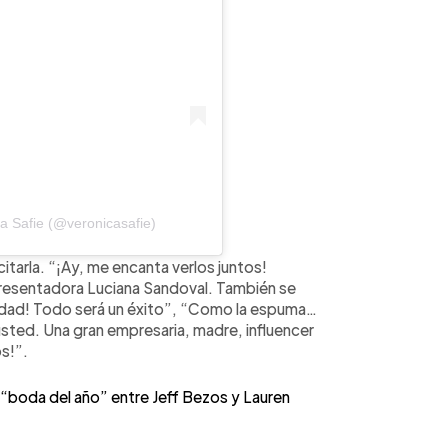
a Safie (@veronicasafie)
itarla. “¡Ay, me encanta verlos juntos!
 presentadora Luciana Sandoval. También se
dad! Todo será un éxito”, “Como la espuma…
 usted. Una gran empresaria, madre, influencer
os!”.
a “boda del año” entre Jeff Bezos y Lauren