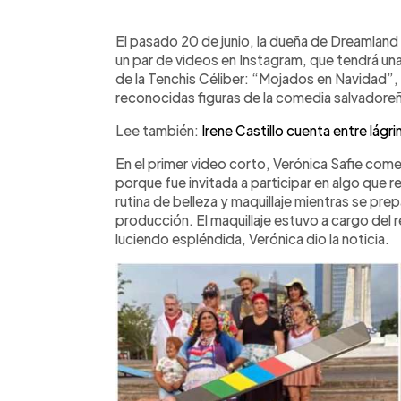
0:00
Facebook
Twitter
►
Escuchar artículo
El pasado 20 de junio, la dueña de Dreamland 
un par de videos en Instagram, que tendrá una 
de la Tenchis Céliber: “Mojados en Navidad”, 
reconocidas figuras de la comedia salvadore
Lee también:
Irene Castillo cuenta entre lágr
En el primer video corto, Verónica Safie com
porque fue invitada a participar en algo que re
rutina de belleza y maquillaje mientras se pr
producción. El maquillaje estuvo a cargo del r
luciendo espléndida, Verónica dio la noticia.