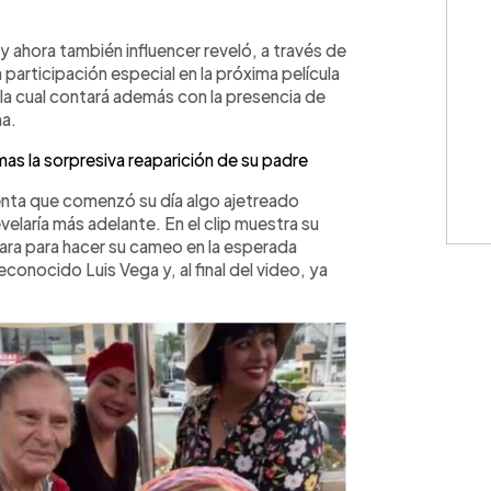
WhatsApp
Copiar link
y ahora también influencer reveló, a través de
participación especial en la próxima película
la cual contará además con la presencia de
ña.
imas la sorpresiva reaparición de su padre
enta que comenzó su día algo ajetreado
velaría más adelante. En el clip muestra su
epara para hacer su cameo en la esperada
econocido Luis Vega y, al final del video, ya