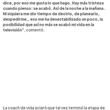
dice, por eso me gusta lo que hago. Hay más tristeza
cuando pienso: se acabó. Así de la noche a la mañana.
Ni siquiera me dio tiempo de decirlo, de planearlo,
despedirme… eso me ha desestabilizado un poco, la
posibilidad que así no más se acabó mi vida en la
televisión”
, comentó.
La coach de vida aclaró que tal vez terminó la etapa de