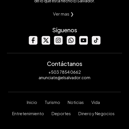
de lo que está hecho El Salvador.
Ver mas ❯
Síguenos
Contáctanos
+503 7854 0662
anunciate@elsalvador.com
Inicio
Turismo
Noticias
Vida
Entretenimiento
Deportes
Dinero y Negocios