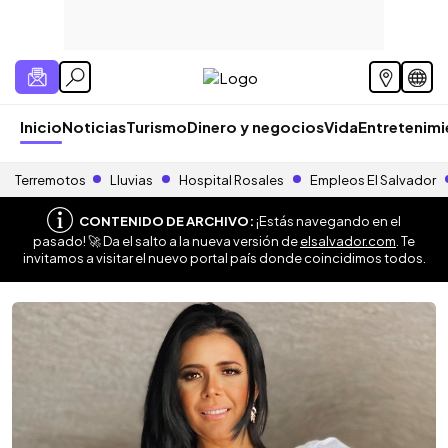
Inicio
Noticias
Turismo
Dinero y negocios
Vida
Entretenim
Terremotos
Lluvias
Hospital Rosales
Empleos El Salvador
CONTENIDO DE ARCHIVO:
¡Estás navegando en el
pasado! 🚀 Da el salto a la nueva versión de
elsalvador.com
. Te
invitamos a visitar el nuevo portal país donde coincidimos todos.