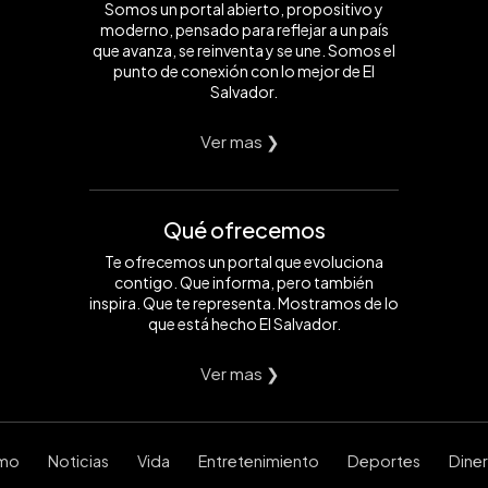
Somos un portal abierto, propositivo y
moderno, pensado para reflejar a un país
que avanza, se reinventa y se une. Somos el
punto de conexión con lo mejor de El
Salvador.
Ver mas ❯
Qué ofrecemos
Te ofrecemos un portal que evoluciona
contigo. Que informa, pero también
inspira. Que te representa. Mostramos de lo
que está hecho El Salvador.
Ver mas ❯
smo
Noticias
Vida
Entretenimiento
Deportes
Dine