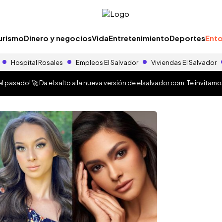
urismo
Dinero y negocios
Vida
Entretenimiento
Deportes
Ento
Hospital Rosales
Empleos El Salvador
Viviendas El Salvador
 pasado! 🚀 Da el salto a la nueva versión de
elsalvador.com
. Te invitam