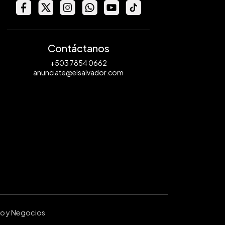
Contáctanos
+503 7854 0662
anunciate@elsalvador.com
ro y Negocios