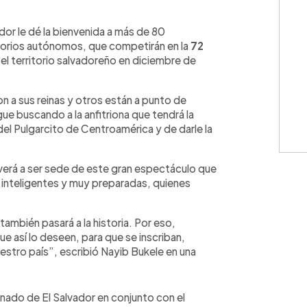
WhatsApp
Copiar link
or le dé la bienvenida a más de 80
itorios autónomos, que competirán en la
72
n el territorio salvadoreño en diciembre de
on a sus reinas y otros están a punto de
gue buscando a la anfitriona que tendrá la
el Pulgarcito de Centroamérica y de darle la
lverá a ser sede de este gran espectáculo que
, inteligentes y muy preparadas, quienes
ambién pasará a la historia. Por eso,
e así lo deseen, para que se inscriban,
uestro país”, escribió Nayib Bukele en una
inado de El Salvador en conjunto con el