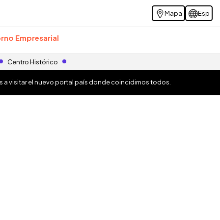
Mapa
Esp
rno Empresarial
Centro Histórico
os a visitar el nuevo portal país donde coincidimos todos.