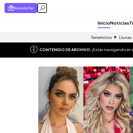
Newsletter
Inicio
Noticias
T
Terremotos
Lluvias
CONTENIDO DE ARCHIVO:
¡Estás navegando en el