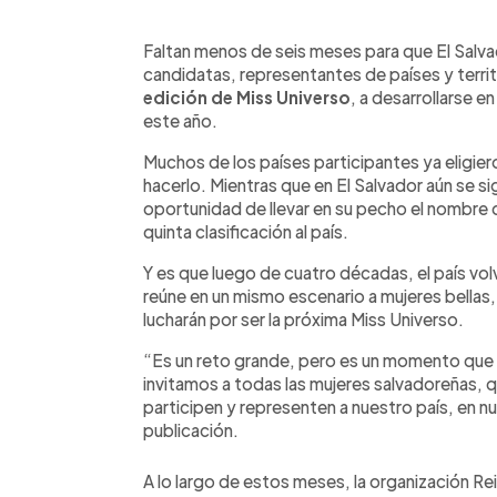
0:00
Facebook
Twitter
►
Escuchar artículo
Faltan menos de seis meses para que El Salvad
candidatas, representantes de países y terr
edición de Miss Universo
, a desarrollarse e
este año.
Muchos de los países participantes ya eligier
hacerlo. Mientras que en El Salvador aún se si
oportunidad de llevar en su pecho el nombre d
quinta clasificación al país.
Y es que luego de cuatro décadas, el país vo
reúne en un mismo escenario a mujeres bellas
lucharán por ser la próxima Miss Universo.
“Es un reto grande, pero es un momento que t
invitamos a todas las mujeres salvadoreñas, qu
participen y representen a nuestro país, en n
publicación.
A lo largo de estos meses, la organización Re