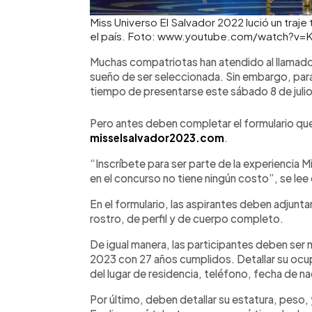
Miss Universo El Salvador 2022 lució un traje 
el país. Foto: www.youtube.com/watch?v=
Muchas compatriotas han atendido al llamado 
sueño de ser seleccionada. Sin embargo, para 
tiempo de presentarse este sábado 8 de julio 
Pero antes deben completar el formulario que
misselsalvador2023.com
.
“Inscríbete para ser parte de la experiencia 
en el concurso no tiene ningún costo”, se lee e
En el formulario, las aspirantes deben adjunt
rostro, de perfil y de cuerpo completo.
De igual manera, las participantes deben se
2023 con 27 años cumplidos. Detallar su oc
del lugar de residencia, teléfono, fecha de 
Por último, deben detallar su estatura, peso,