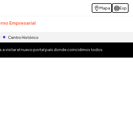
Mapa
Esp
rno Empresarial
r
Centro Histórico
os a visitar el nuevo portal país donde coincidimos todos.