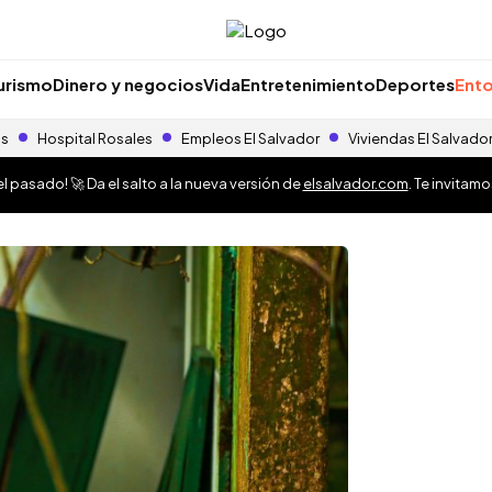
urismo
Dinero y negocios
Vida
Entretenimiento
Deportes
Ento
as
Hospital Rosales
Empleos El Salvador
Viviendas El Salvado
 pasado! 🚀 Da el salto a la nueva versión de
elsalvador.com
. Te invitam