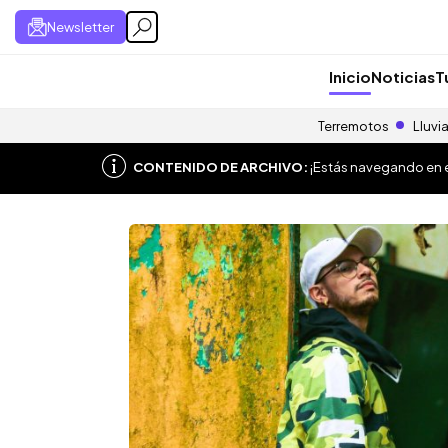
Newsletter
Inicio
Noticias
T
Terremotos
Lluvi
CONTENIDO DE ARCHIVO:
¡Estás navegando en el