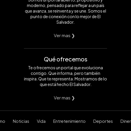
moderno, pensado para reflejar a un país
que avanza, se reinventa y se une. Somos el
punto de conexión con lo mejor de El
Salvador.
Ver mas ❯
Qué ofrecemos
Te ofrecemos un portal que evoluciona
contigo. Que informa, pero también
inspira. Que te representa. Mostramos de lo
que está hecho El Salvador.
Ver mas ❯
smo
Noticias
Vida
Entretenimiento
Deportes
Dine