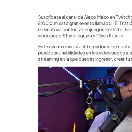
0:00
Facebook
Twitter
►
Escuchar artículo
Suscríbete al canal de Aleco Meco en Twitch y 
8:00 p.m este gran evento llamado “El Triatló
eliminatoria con los videojuegos Fortnite, Fal
videojuego Stumbleguys) y Clash Royale.
Este evento reunirá a 43 creadores de conten
prueba sus habilidades en los videojuegos a 
streaming en la que puedes ingresar, crear tu p