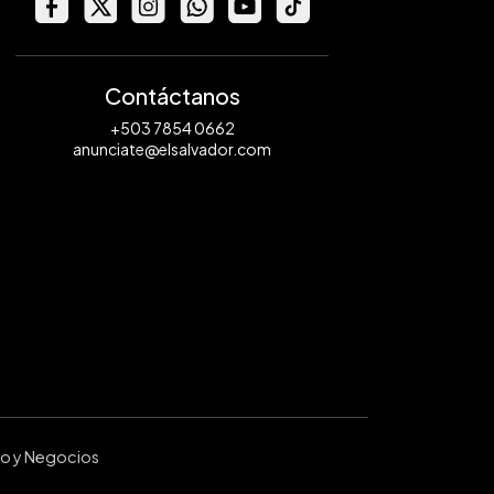
Contáctanos
+503 7854 0662
anunciate@elsalvador.com
ro y Negocios