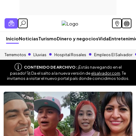
Inicio
Noticias
Turismo
Dinero y negocios
Vida
Entretenim
Terremotos
Lluvias
Hospital Rosales
Empleos El Salvador
CONTENIDO DE ARCHIVO:
¡Estás navegando en el
pasado! 🚀 Da el salto a la nueva versión de
elsalvador.com
. Te
invitamos a visitar el nuevo portal país donde coincidimos todos.