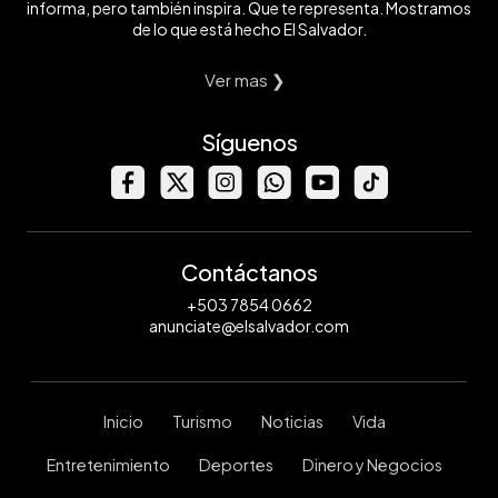
informa, pero también inspira. Que te representa. Mostramos
de lo que está hecho El Salvador.
Ver mas ❯
Síguenos
Contáctanos
+503 7854 0662
anunciate@elsalvador.com
Inicio
Turismo
Noticias
Vida
Entretenimiento
Deportes
Dinero y Negocios