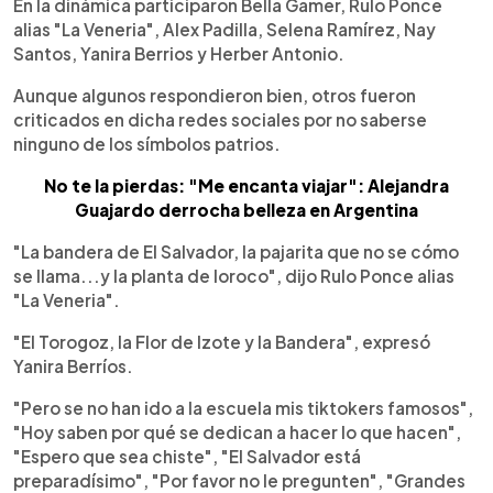
En la dinámica participaron Bella Gamer, Rulo Ponce
alias "La Veneria", Alex Padilla, Selena Ramírez, Nay
Santos, Yanira Berrios y Herber Antonio.
Aunque algunos respondieron bien, otros fueron
criticados en dicha redes sociales por no saberse
ninguno de los símbolos patrios.
No te la pierdas: "Me encanta viajar": Alejandra
Guajardo derrocha belleza en Argentina
"La bandera de El Salvador, la pajarita que no se cómo
se llama...y la planta de loroco", dijo Rulo Ponce alias
"La Veneria".
"El Torogoz, la Flor de Izote y la Bandera", expresó
Yanira Berríos.
"Pero se no han ido a la escuela mis tiktokers famosos",
"Hoy saben por qué se dedican a hacer lo que hacen",
"Espero que sea chiste", "El Salvador está
preparadísimo", "Por favor no le pregunten", "Grandes